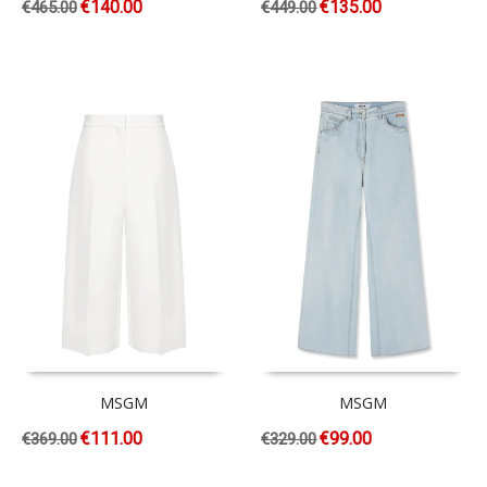
€
140.00
€
135.00
€
465.00
€
449.00
MSGM
MSGM
€
111.00
€
99.00
€
369.00
€
329.00