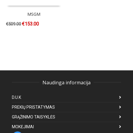
MSGM
€
153.00
€
509.00
Naudinga informacija
D.U.K
PREKIŲ PRISTATYMAS
GRĄŽINIMO TAISYKLĖS
MOKĖJIMAI