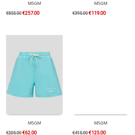
MSGM
MSGM
€
257.00
€
119.00
€
855.00
€
395.00
MSGM
MSGM
€
62.00
€
125.00
€
205.00
€
415.00