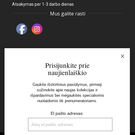
Atsakymas per 1-3 darbo dienas
Mus galite rasti
×
Naujienlaiškis
Prisijunkite prie
naujienlaiškio
El pašto adresas:
Gaukite išskirtinius pasiūlymus, pirmieji
sužinokite apie naujas kolekcijas ir
Aš perskaičiau ir sutinku su Privatumo Politikos
išpardavimus bei mėgaukitės specialiomis
nuolaidomis tik prenumeratoriams.
nuostatomis
El pašto adresas: