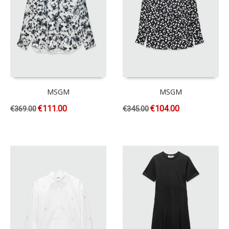
MSGM
MSGM
€
111.00
€
104.00
€
369.00
€
345.00