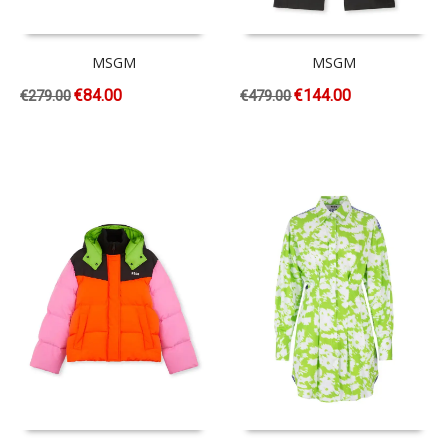
MSGM
MSGM
€
84.00
€
144.00
€
279.00
€
479.00