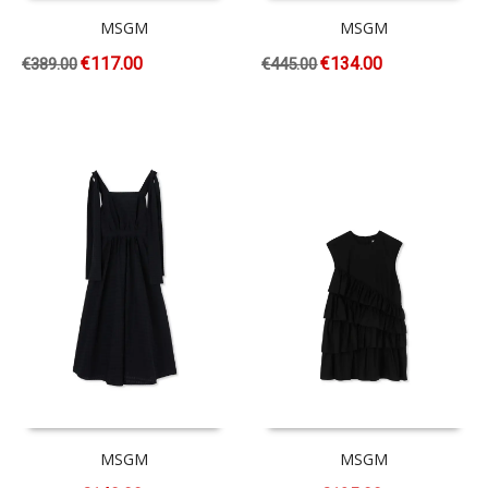
MSGM
MSGM
€
117.00
€
134.00
€
389.00
€
445.00
MSGM
MSGM