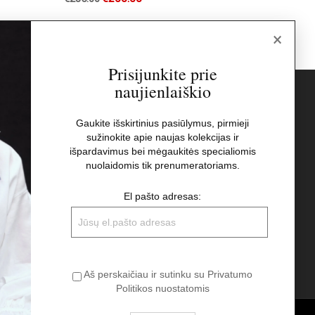
×
Prisijunkite prie
naujienlaiškio
s
Naujienlaiškis
Gaukite išskirtinius pasiūlymus, pirmieji
sužinokite apie naujas kolekcijas ir
El pašto adresas:
t
išpardavimus bei mėgaukitės specialiomis
nuolaidomis tik prenumeratoriams.
Aš perskaičiau ir sutinku su Privatumo
El pašto adresas:
Politikos nuostatomis
Aš perskaičiau ir sutinku su Privatumo
Politikos nuostatomis