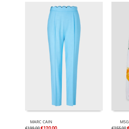
MARC CAIN
MS
€
120.00
€
199.00
€
255.00