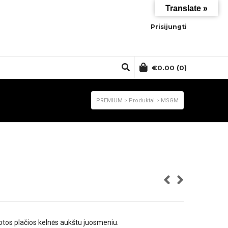
Translate »
Prisijungti
€
0.00
(0)
PREMIUM
>
Produktai
>
MSGM
otos plačios kelnės aukštu juosmeniu.