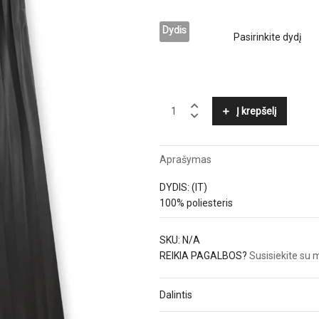
Dydis
MSGM
Į krepšelį
quantity
Aprašymas
DYDIS: (IT)
100% poliesteris
SKU:
N/A
REIKIA PAGALBOS?
Susisiekite su
Dalintis