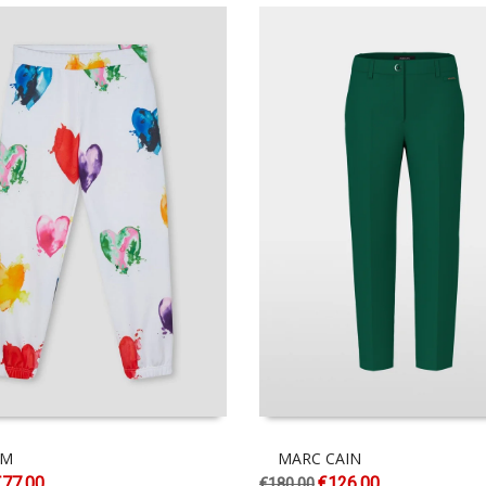
GM
MARC CAIN
€
77.00
€
126.00
€
180.00