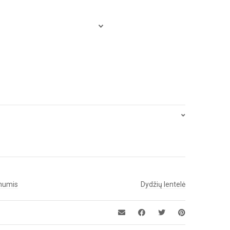
 mumis
Dydžių lentelė