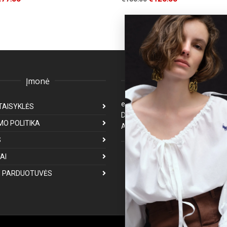
Įmonė
Klientų aptarnavima
eparduotuve@premiumfashion.l
TAISYKLĖS
Darbo laikas: I-V 8:00-17:00
MO POLITIKA
Atsakymas per 1-3 darbo dienas
S
Mus galite rasti
AI
 PARDUOTUVĖS