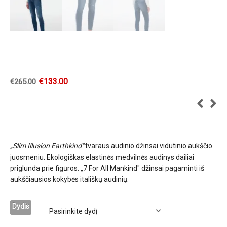
€
133.00
€
265.00
„Slim Illusion Earthkind"
tvaraus audinio džinsai vidutinio aukščio
juosmeniu. Ekologiškas elastinės medvilnės audinys dailiai
priglunda prie figūros. „7 For All Mankind" džinsai pagaminti iš
aukščiausios kokybės itališkų audinių.
Dydis