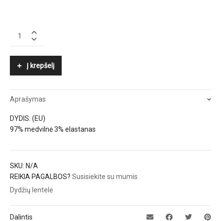
7
FOR
ALL
MANKIND
Į krepšelį
quantity
Aprašymas
DYDIS: (EU)
97% medvilnė 3% elastanas
SKU:
N/A
REIKIA PAGALBOS?
Susisiekite su mumis
Dydžių lentelė
Dalintis