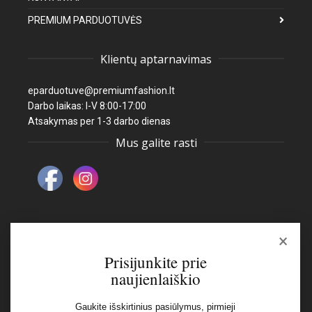
PREMIUM PARDUOTUVĖS
Klientų aptarnavimas
eparduotuve@premiumfashion.lt
Darbo laikas: I-V 8:00-17:00
Atsakymas per 1-3 darbo dienas
Mus galite rasti
×
Naujienlaiškis
Prisijunkite prie
naujienlaiškio
El pašto adresas:
Gaukite išskirtinius pasiūlymus, pirmieji