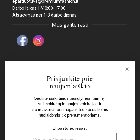
eparduotuve@premiumfashion.lt
Darbo laikas: I-V 8:00-17:00
Atsakymas per 1-3 darbo dienas
Mus galite rasti
×
Naujienlaiškis
Prisijunkite prie
naujienlaiškio
El pašto adresas:
Gaukite išskirtinius pasiūlymus, pirmieji
sužinokite apie naujas kolekcijas ir
išpardavimus bei mėgaukitės specialiomis
Aš perskaičiau ir sutinku su Privatumo Politikos
nuolaidomis tik prenumeratoriams.
nuostatomis
El pašto adresas: