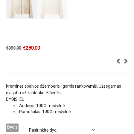
€
280.00
€
399.00
Kreminės spalvos džemperis ilgomis rankovėmis. Užsegamas
dvigubu užtrauktuku. Kišenės.
DYDIS: EU
Audinys: 100% medvilnė
Pamušalas: 100% medvilnė
Dydis