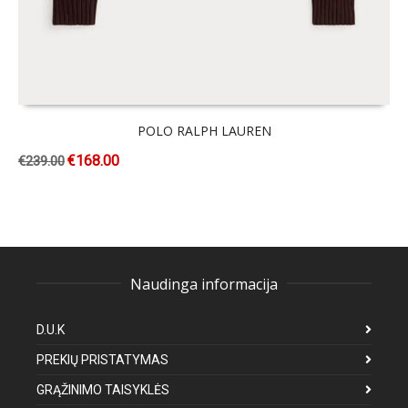
POLO RALPH LAUREN
€
168.00
€
239.00
Naudinga informacija
D.U.K
PREKIŲ PRISTATYMAS
GRĄŽINIMO TAISYKLĖS