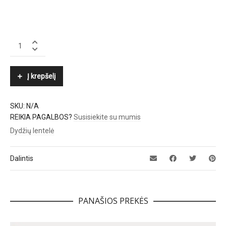
BOGNER
quantity
Į krepšelį
SKU:
N/A
REIKIA PAGALBOS?
Susisiekite su mumis
Dydžių lentelė
Dalintis
PANAŠIOS PREKĖS