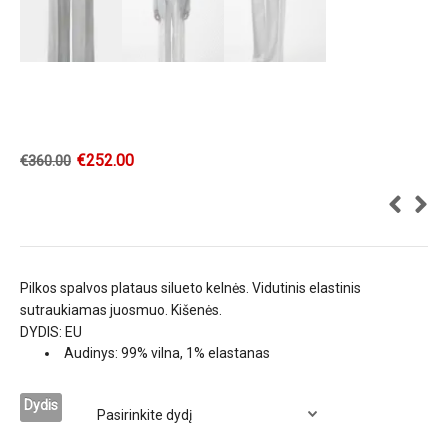
€
252.00
€
360.00
Pilkos spalvos plataus silueto kelnės. Vidutinis elastinis
sutraukiamas juosmuo. Kišenės.
DYDIS: EU
Audinys: 99% vilna, 1% elastanas
Dydis