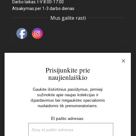
Darbo laikas: I-V 8:00-17:00
Atsakymas per 1-3 darbo dienas
Mus galite rasti
×
Naujienlaiškis
Prisijunkite prie
naujienlaiškio
El pašto adresas:
Gaukite išskirtinius pasiūlymus, pirmieji
sužinokite apie naujas kolekcijas ir
išpardavimus bei mėgaukitės specialiomis
Aš perskaičiau ir sutinku su Privatumo Politikos
nuolaidomis tik prenumeratoriams.
nuostatomis
El pašto adresas: