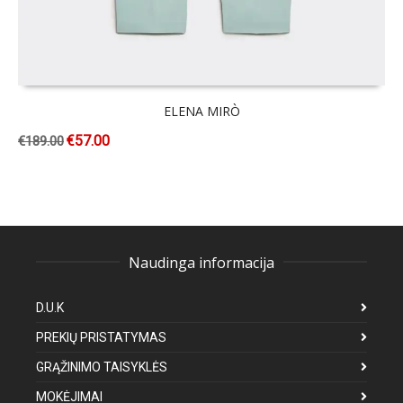
ELENA MIRÒ
€
57.00
€
189.00
Naudinga informacija
D.U.K
PREKIŲ PRISTATYMAS
GRĄŽINIMO TAISYKLĖS
MOKĖJIMAI