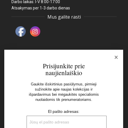
Darbo laikas: I-V 8:00-17:00
Atsakymas per 1-3 darbo dienas
Mus galite rasti
×
Naujienlaiškis
Prisijunkite prie
naujienlaiškio
El pašto adresas:
Gaukite išskirtinius pasiūlymus, pirmieji
sužinokite apie naujas kolekcijas ir
išpardavimus bei mėgaukitės specialiomis
Aš perskaičiau ir sutinku su Privatumo Politikos
nuolaidomis tik prenumeratoriams.
nuostatomis
El pašto adresas: