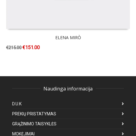
ELENA MIRÒ
€
151.00
€
215.00
Naudinga informacija
D.U.K
PREKIŲ PRISTATYMAS
GRĄŽINIMO TAISYKLĖS
MOKĖJIMAI