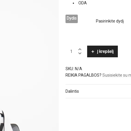
ODA
Dydis
BRUNO
Į krepšelį
PREMI
quantity
SKU:
N/A
REIKIA PAGALBOS?
Susisiekite su
Dalintis