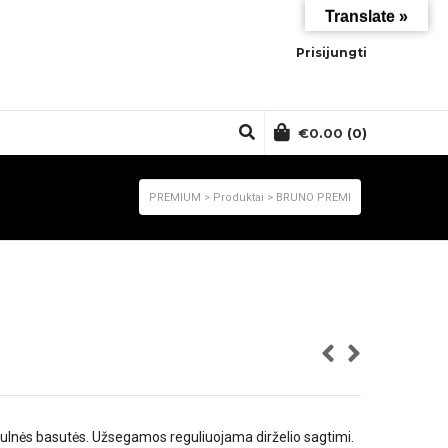
Translate »
Prisijungti
€
0.00
(0)
PREMIUM
>
Produktai
>
BRUNO PREMI
kulnės basutės. Užsegamos reguliuojama dirželio sagtimi.