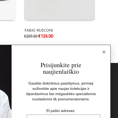
FABIO RUSCONI
JEA
€
126.00
€
209.00
€
259.00
×
Prisijunkite prie
naujienlaiškio
s
Naujienlaiškis
Gaukite išskirtinius pasiūlymus, pirmieji
sužinokite apie naujas kolekcijas ir
El pašto adresas:
t
išpardavimus bei mėgaukitės specialiomis
nuolaidomis tik prenumeratoriams.
Aš perskaičiau ir sutinku su Privatumo
El pašto adresas:
Politikos nuostatomis