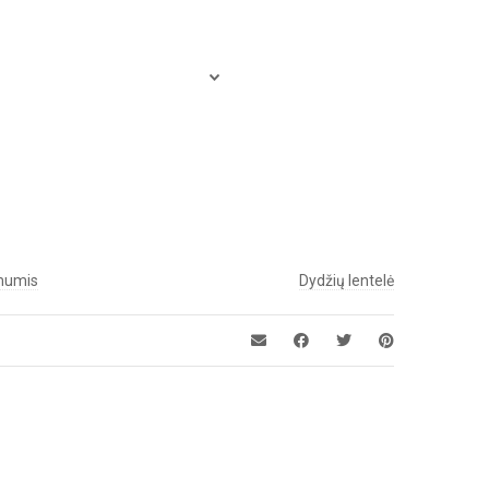
 mumis
Dydžių lentelė