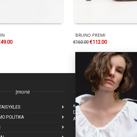
IN
BRUNO PREMI
€
49.00
€
112.00
€
160.00
Įmonė
Klientų aptarnavima
eparduotuve@premiumfashion.l
TAISYKLĖS
Darbo laikas: I-V 8:00-17:00
MO POLITIKA
Atsakymas per 1-3 darbo dienas
S
Mus galite rasti