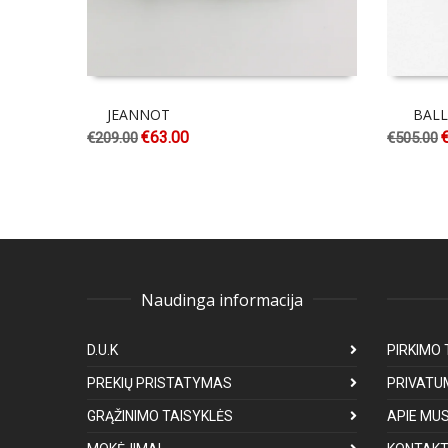
JEANNOT
BALL
€
63.00
€
209.00
€
505.00
Naudinga informacija
D.U.K
PIRKIMO 
PREKIŲ PRISTATYMAS
PRIVATU
GRĄŽINIMO TAISYKLĖS
APIE MU