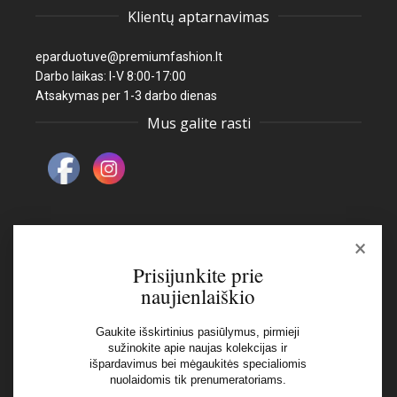
Klientų aptarnavimas
eparduotuve@premiumfashion.lt
Darbo laikas: I-V 8:00-17:00
Atsakymas per 1-3 darbo dienas
Mus galite rasti
×
Naujienlaiškis
Prisijunkite prie
naujienlaiškio
El pašto adresas:
Gaukite išskirtinius pasiūlymus, pirmieji
sužinokite apie naujas kolekcijas ir
išpardavimus bei mėgaukitės specialiomis
Aš perskaičiau ir sutinku su Privatumo Politikos
nuolaidomis tik prenumeratoriams.
nuostatomis