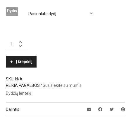
Dydis
BRUNO
PREMI
quantity
Į krepšelį
SKU:
N/A
REIKIA PAGALBOS?
Susisiekite su mumis
Dydžių lentelė
Dalintis