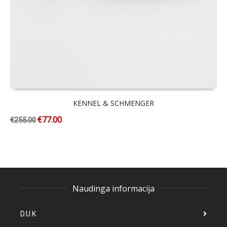
KENNEL & SCHMENGER
€
77.00
€
255.00
Naudinga informacija
D.U.K