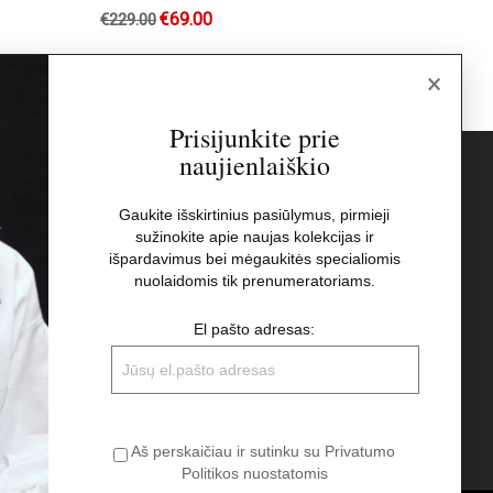
€
69.00
€
229.00
€
189.00
×
Prisijunkite prie
naujienlaiškio
s
Naujienlaiškis
Gaukite išskirtinius pasiūlymus, pirmieji
sužinokite apie naujas kolekcijas ir
El pašto adresas:
t
išpardavimus bei mėgaukitės specialiomis
nuolaidomis tik prenumeratoriams.
Aš perskaičiau ir sutinku su Privatumo
El pašto adresas:
Politikos nuostatomis
Aš perskaičiau ir sutinku su Privatumo
Politikos nuostatomis