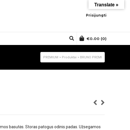
Translate »
Prisijungti
€
0.00
(0)
PREMIUM
>
Produktai
>
BRUNO PREMI
iamos basutės. Storas patogus odinis padas. Užsegamos