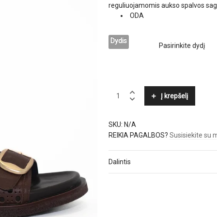
reguliuojamomis aukso spalvos sag
ODA
Dydis
BRUNO
Į krepšelį
PREMI
quantity
SKU:
N/A
REIKIA PAGALBOS?
Susisiekite su
Dalintis