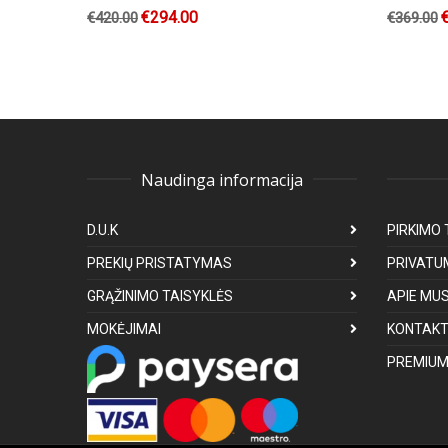
€
294.00
€
420.00
€
369.00
Naudinga informacija
D.U.K
PIRKIMO 
PREKIŲ PRISTATYMAS
PRIVATU
GRĄŽINIMO TAISYKLĖS
APIE MU
MOKĖJIMAI
KONTAKT
PREMIUM