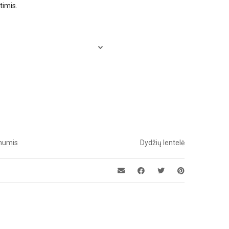
timis.
 mumis
Dydžių lentelė