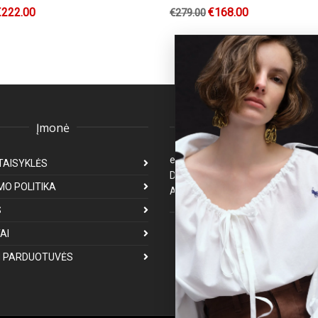
€
222.00
€
168.00
€
279.00
Įmonė
Klientų aptarnavima
eparduotuve@premiumfashion.l
TAISYKLĖS
Darbo laikas: I-V 8:00-17:00
MO POLITIKA
Atsakymas per 1-3 darbo dienas
S
Mus galite rasti
AI
 PARDUOTUVĖS