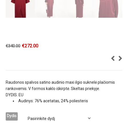
€
272.00
€
340.00
Raudonos spalvos satino audinio maxi ilgio suknelė plačiomis
rankovėmis. V formos kaklo iškirptė. Skeltas priekyje.
DYDIS: EU
Audinys: 76% acetatas, 24% poliesteris
Dydis