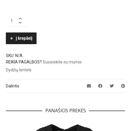
BY
MALENE
BIRGER
quantity
Į krepšelį
SKU:
N/A
REIKIA PAGALBOS?
Susisiekite su mumis
Dydžių lentelė
Dalintis
PANAŠIOS PREKĖS