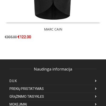
MARC CAIN
€
122.00
€
305.00
Naudinga informacija
D.U.K
PREKIŲ PRISTATYMAS
GRĄŽINIMO TAISYKLĖS
MOKĖJIMAI