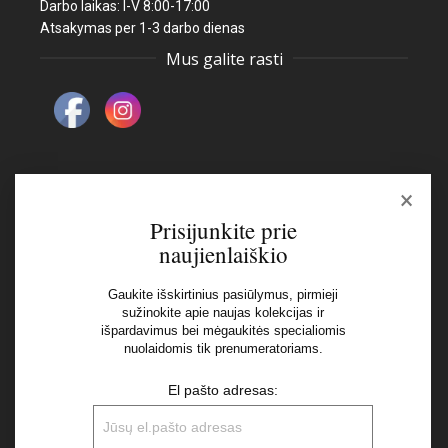
Darbo laikas: I-V 8:00-17:00
Atsakymas per 1-3 darbo dienas
Mus galite rasti
×
Naujienlaiškis
Prisijunkite prie
naujienlaiškio
El pašto adresas:
Gaukite išskirtinius pasiūlymus, pirmieji
sužinokite apie naujas kolekcijas ir
išpardavimus bei mėgaukitės specialiomis
Aš perskaičiau ir sutinku su Privatumo Politikos
nuolaidomis tik prenumeratoriams.
nuostatomis
El pašto adresas: