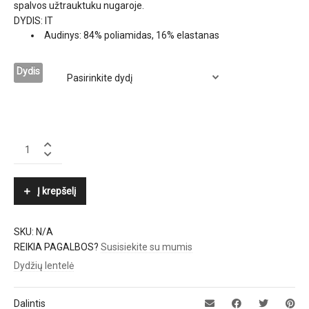
spalvos užtrauktuku nugaroje.
DYDIS: IT
Audinys: 84% poliamidas, 16% elastanas
Dydis
ELISABETTA
FRANCHI
quantity
Į krepšelį
SKU:
N/A
REIKIA PAGALBOS?
Susisiekite su mumis
Dydžių lentelė
Dalintis