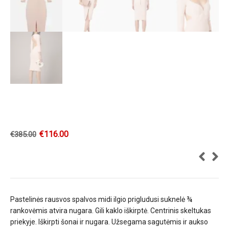
€
116.00
€
385.00
Pastelinės rausvos spalvos midi ilgio prigludusi suknelė ¾
rankovėmis atvira nugara. Gili kaklo iškirptė. Centrinis skeltukas
priekyje. Iškirpti šonai ir nugara. Užsegama sagutėmis ir aukso