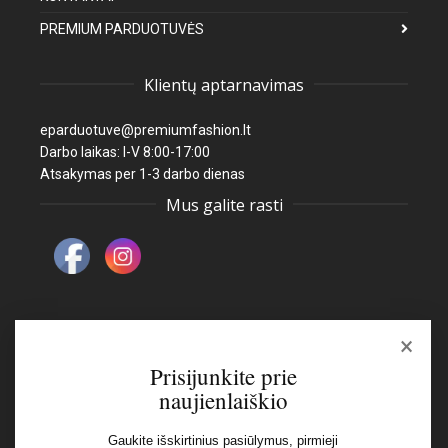
PREMIUM PARDUOTUVĖS
Klientų aptarnavimas
eparduotuve@premiumfashion.lt
Darbo laikas: I-V 8:00-17:00
Atsakymas per 1-3 darbo dienas
Mus galite rasti
×
Naujienlaiškis
Prisijunkite prie
naujienlaiškio
El pašto adresas:
Gaukite išskirtinius pasiūlymus, pirmieji