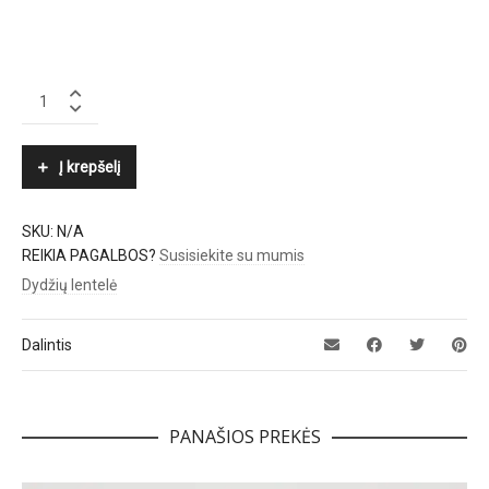
BY
MALENE
BIRGER
quantity
Į krepšelį
SKU:
N/A
REIKIA PAGALBOS?
Susisiekite su mumis
Dydžių lentelė
Dalintis
PANAŠIOS PREKĖS