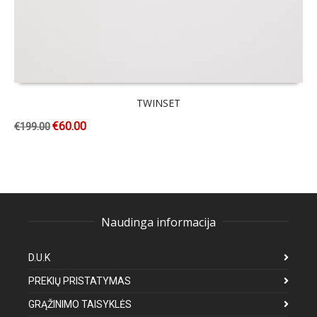
TWINSET
€
60.00
€
199.00
Naudinga informacija
D.U.K
PREKIŲ PRISTATYMAS
GRĄŽINIMO TAISYKLĖS