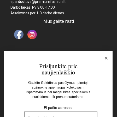
eparduotuve@premiumfashion.lt
Darbo laikas: I-V 8:00-17:00
Atsakymas per 1-3 darbo dienas
Mus galite rasti
×
Naujienlaiškis
Prisijunkite prie
naujienlaiškio
El pašto adresas:
Gaukite išskirtinius pasiūlymus, pirmieji
sužinokite apie naujas kolekcijas ir
išpardavimus bei mėgaukitės specialiomis
Aš perskaičiau ir sutinku su Privatumo Politikos
nuolaidomis tik prenumeratoriams.
nuostatomis
El pašto adresas: