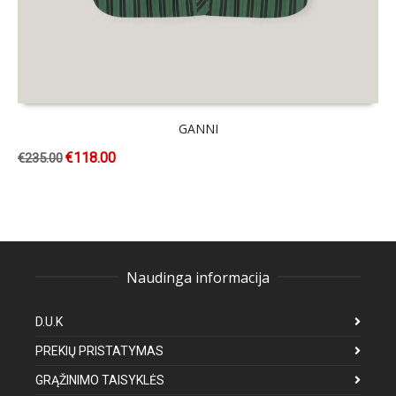
GANNI
€
118.00
€
235.00
Naudinga informacija
D.U.K
PREKIŲ PRISTATYMAS
GRĄŽINIMO TAISYKLĖS