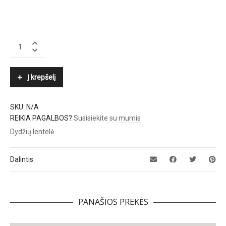
POLO
RALPH
LAUREN
quantity
Į krepšelį
SKU:
N/A
REIKIA PAGALBOS?
Susisiekite su mumis
Dydžių lentelė
Dalintis
PANAŠIOS PREKĖS