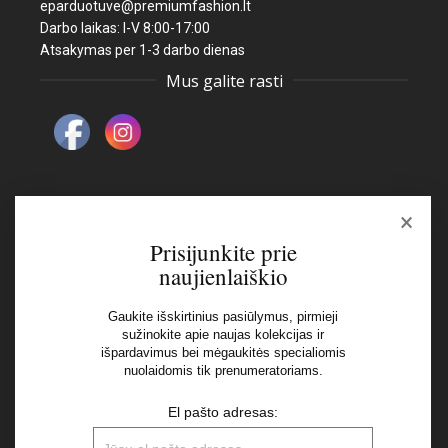
eparduotuve@premiumfashion.lt
Darbo laikas: I-V 8:00-17:00
Atsakymas per 1-3 darbo dienas
Mus galite rasti
×
Naujienlaiškis
Prisijunkite prie
naujienlaiškio
El pašto adresas:
Gaukite išskirtinius pasiūlymus, pirmieji
sužinokite apie naujas kolekcijas ir
išpardavimus bei mėgaukitės specialiomis
Aš perskaičiau ir sutinku su Privatumo Politikos
nuolaidomis tik prenumeratoriams.
nuostatomis
El pašto adresas: