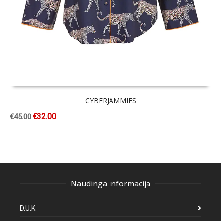
CYBERJAMMIES
€
32.00
€
45.00
Naudinga informacija
D.U.K