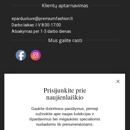
Klientų aptarnavimas
eparduotuve@premiumfashion.lt
Darbo laikas: I-V 8:00-17:00
Atsakymas per 1-3 darbo dienas
Mus galite rasti
×
Naujienlaiškis
Prisijunkite prie
naujienlaiškio
El pašto adresas:
Gaukite išskirtinius pasiūlymus, pirmieji
sužinokite apie naujas kolekcijas ir
išpardavimus bei mėgaukitės specialiomis
Aš perskaičiau ir sutinku su Privatumo Politikos
nuolaidomis tik prenumeratoriams.
nuostatomis