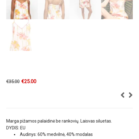
€
25.00
€
35.00
Marga pižamos palaidinė be rankovių. Laisvas siluetas.
DYDIS: EU
Audinys: 60% medvilnė, 40% modalas