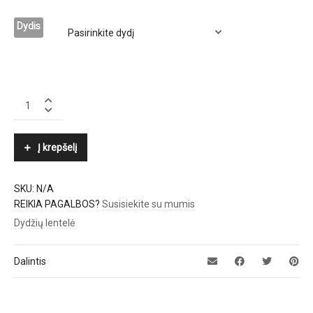
Dydis
CYBERJAMMIES
quantity
Į krepšelį
SKU:
N/A
REIKIA PAGALBOS?
Susisiekite su mumis
Dydžių lentelė
Dalintis