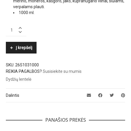
merino, moheros, kašgoro, jako, kupranugario vilnai, siūlams,
verpalams plauti.
1000 ml.
PRABANGUS
KONDICIONIERIUS
NR.
103
Į krepšelį
„DANHERA“
quantity
SKU:
26S1031000
REIKIA PAGALBOS?
Susisiekite su mumis
Dydžių lentelė
Dalintis
PANAŠIOS PREKĖS