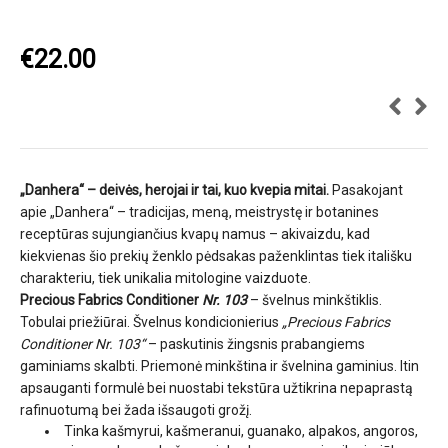
€
22.00
„Danhera“ – deivės, herojai ir tai, kuo kvepia mitai.
Pasakojant
apie „Danhera“ – tradicijas, meną, meistrystę ir botanines
receptūras sujungiančius kvapų namus – akivaizdu, kad
kiekvienas šio prekių ženklo pėdsakas paženklintas tiek itališku
charakteriu, tiek unikalia mitologine vaizduote.
Precious Fabrics Conditioner
Nr. 103
– švelnus minkštiklis.
Tobulai priežiūrai. Švelnus kondicionierius
„Precious Fabrics
Conditioner Nr. 103“
– paskutinis žingsnis prabangiems
gaminiams skalbti. Priemonė minkština ir švelnina gaminius. Itin
apsauganti formulė bei nuostabi tekstūra užtikrina nepaprastą
rafinuotumą bei žada išsaugoti grožį.
Tinka kašmyrui, kašmeranui, guanako, alpakos, angoros,