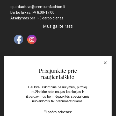
eparduotuve@premiumfashion.lt
Darbo laikas: I-V 8:00-17:00
Atsakymas per 1-3 darbo dienas
Mus galite rasti
×
Naujienlaiškis
Prisijunkite prie
naujienlaiškio
El pašto adresas:
Gaukite išskirtinius pasiūlymus, pirmieji
sužinokite apie naujas kolekcijas ir
išpardavimus bei mėgaukitės specialiomis
Aš perskaičiau ir sutinku su Privatumo Politikos
nuolaidomis tik prenumeratoriams.
nuostatomis
El pašto adresas: