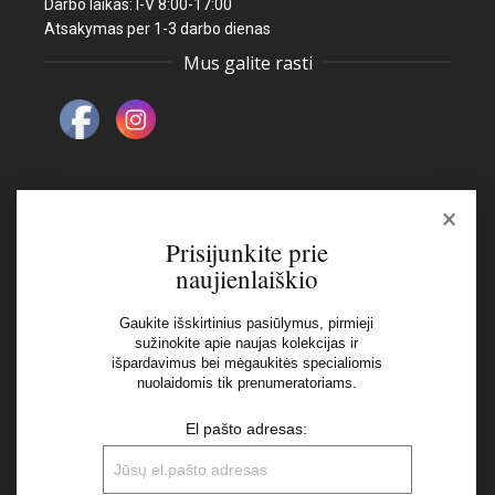
Darbo laikas: I-V 8:00-17:00
Atsakymas per 1-3 darbo dienas
Mus galite rasti
×
Naujienlaiškis
Prisijunkite prie
naujienlaiškio
El pašto adresas:
Gaukite išskirtinius pasiūlymus, pirmieji
sužinokite apie naujas kolekcijas ir
išpardavimus bei mėgaukitės specialiomis
Aš perskaičiau ir sutinku su Privatumo Politikos
nuolaidomis tik prenumeratoriams.
nuostatomis
El pašto adresas: