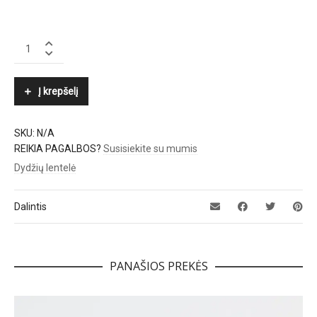
DOUCAL'S
quantity
Į krepšelį
SKU:
N/A
REIKIA PAGALBOS?
Susisiekite su mumis
Dydžių lentelė
Dalintis
PANAŠIOS PREKĖS