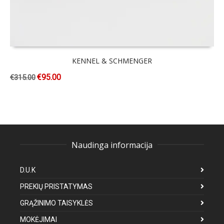
KENNEL & SCHMENGER
€
95.00
€
315.00
Naudinga informacija
D.U.K
PREKIŲ PRISTATYMAS
GRĄŽINIMO TAISYKLĖS
MOKĖJIMAI