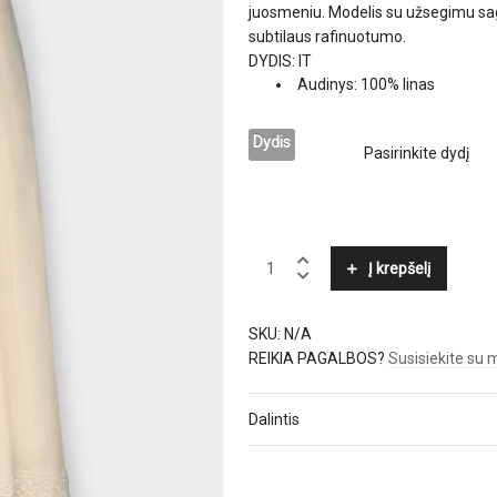
juosmeniu. Modelis su užsegimu saga 
subtilaus rafinuotumo.
DYDIS: IT
Audinys: 100% linas
Dydis
ELENA
Į krepšelį
MIRÒ
quantity
SKU:
N/A
REIKIA PAGALBOS?
Susisiekite su
Dalintis