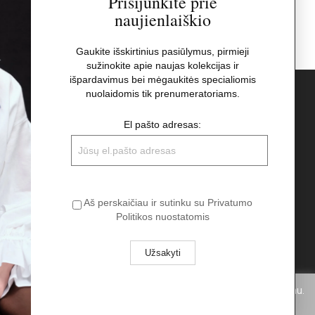
Prisijunkite prie
naujienlaiškio
Gaukite išskirtinius pasiūlymus, pirmieji
sužinokite apie naujas kolekcijas ir
išpardavimus bei mėgaukitės specialiomis
nuolaidomis tik prenumeratoriams.
s
Naujienlaiškis
El pašto adresas:
El pašto adresas:
t
Aš perskaičiau ir sutinku su Privatumo
Aš perskaičiau ir sutinku su Privatumo
Politikos nuostatomis
Politikos nuostatomis
pukus. Spausdami „Aš sutinku“ Jūs sutinkate su slapukų naudojimu.
Aš sutinku