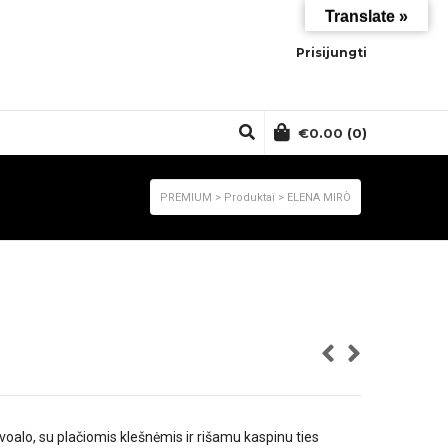
Translate »
Prisijungti
€
0.00
(0)
PREMIUM
>
Produktai
>
ELENA MIRÒ
 voalo, su plačiomis klešnėmis ir rišamu kaspinu ties