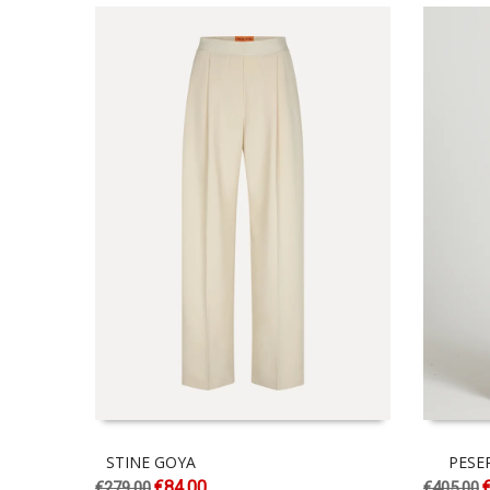
STINE GOYA
PESE
€
84.00
€
279.00
€
405.00