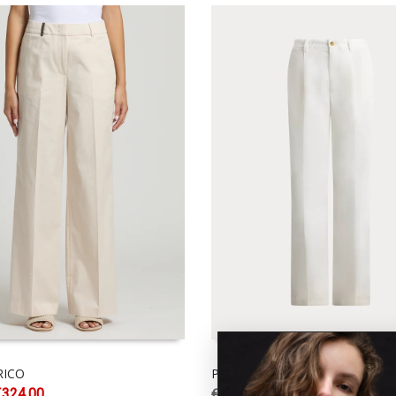
RICO
POLO RALPH LAUREN
€
324.00
€
140.00
€
199.00