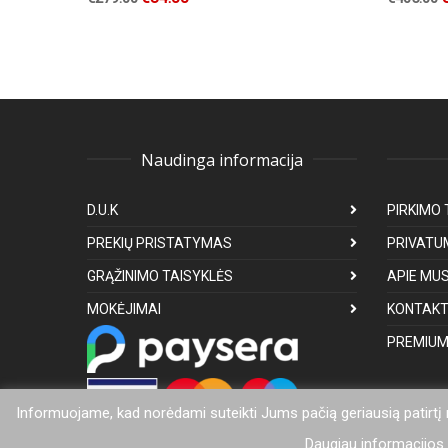
Naudinga informacija
D.U.K
PIRKIMO 
PREKIŲ PRISTATYMAS
PRIVATU
GRĄŽINIMO TAISYKLĖS
APIE MU
MOKĖJIMAI
KONTAKT
PREMIUM
Informuojame, kad norėdami suteikti Jums pačią geriausią patirtį
Daugiau informacijos a