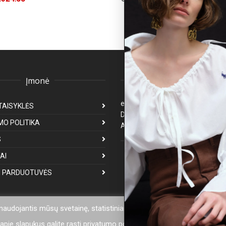
Įmonė
Klientų aptarnavima
eparduotuve@premiumfashion.l
TAISYKLĖS
Darbo laikas: I-V 8:00-17:00
MO POLITIKA
Atsakymas per 1-3 darbo dienas
S
Mus galite rasti
AI
 PARDUOTUVĖS
 naudojantis mūsų svetainę, statistiniais tikslais mes naudojame sla
pie slapukus galite rasti privatumo politikoje.
Privatumo politika