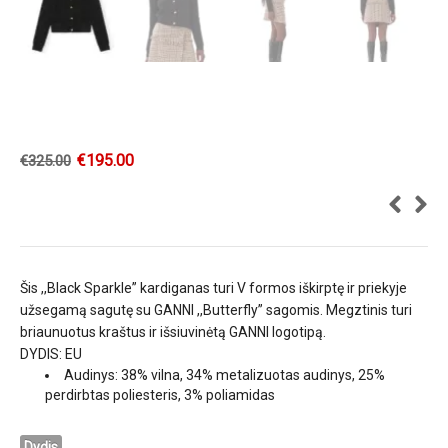
€
195.00
€
325.00
Šis ,,Black Sparkle” kardiganas turi V formos iškirptę ir priekyje
užsegamą sagutę su GANNI ,,Butterfly” sagomis. Megztinis turi
briaunuotus kraštus ir išsiuvinėtą GANNI logotipą.
DYDIS: EU
Audinys: 38% vilna, 34% metalizuotas audinys, 25%
perdirbtas poliesteris, 3% poliamidas
Dydis