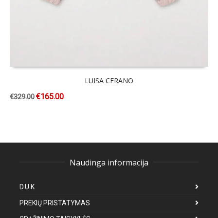
LUISA CERANO
€
165.00
€
329.00
Naudinga informacija
D.U.K
PREKIŲ PRISTATYMAS