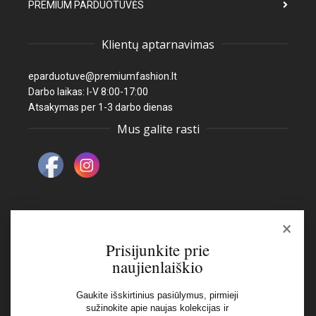
PREMIUM PARDUOTUVĖS
Klientų aptarnavimas
eparduotuve@premiumfashion.lt
Darbo laikas: I-V 8:00-17:00
Atsakymas per 1-3 darbo dienas
Mus galite rasti
×
Naujienlaiškis
Prisijunkite prie
naujienlaiškio
El pašto adresas:
Gaukite išskirtinius pasiūlymus, pirmieji
sužinokite apie naujas kolekcijas ir