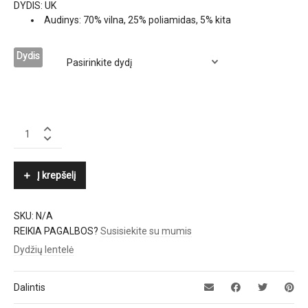
DYDIS: UK
Audinys: 70% vilna, 25% poliamidas, 5% kita
Dydis
HACKETT
quantity
Į krepšelį
SKU:
N/A
REIKIA PAGALBOS?
Susisiekite su mumis
Dydžių lentelė
Dalintis