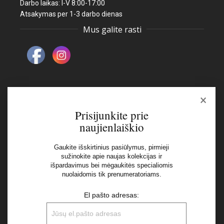
Darbo laikas: I-V 8:00-17:00
Atsakymas per 1-3 darbo dienas
Mus galite rasti
×
Naujienlaiškis
Prisijunkite prie
naujienlaiškio
El pašto adresas:
Gaukite išskirtinius pasiūlymus, pirmieji
sužinokite apie naujas kolekcijas ir
išpardavimus bei mėgaukitės specialiomis
Aš perskaičiau ir sutinku su Privatumo Politikos
nuolaidomis tik prenumeratoriams.
nuostatomis
El pašto adresas: