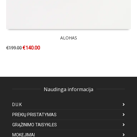
ALOHAS
€
140.00
€
199.00
Naudinga informacija
D.U.K
PREKIŲ PRISTATYMAS
GRĄŽINIMO TAISYKLĖS
MOKĖJIMAI