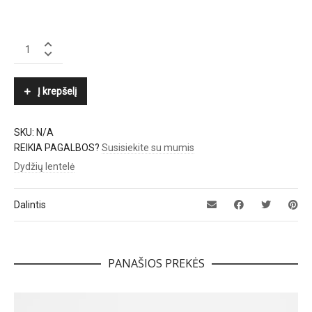
KENNEL
&
SCHMENGER
quantity
Į krepšelį
SKU:
N/A
REIKIA PAGALBOS?
Susisiekite su mumis
Dydžių lentelė
Dalintis
PANAŠIOS PREKĖS