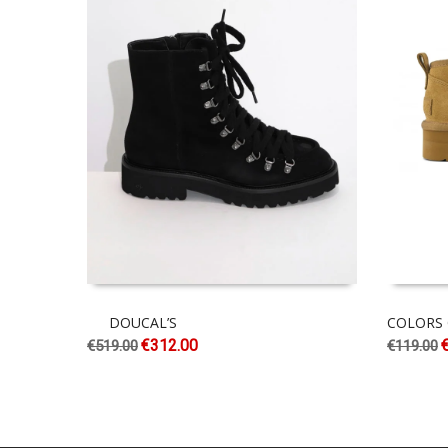
DOUCAL’S
COLORS 
€
312.00
€
519.00
€
119.00