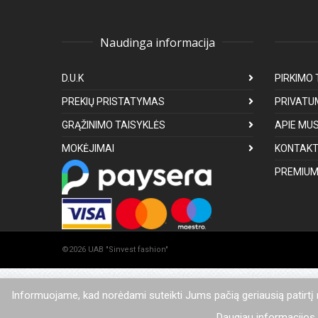
Naudinga informacija
D.U.K
PIRKIMO 
PREKIŲ PRISTATYMAS
PRIVATU
GRĄŽINIMO TAISYKLĖS
APIE MU
MOKĖJIMAI
KONTAKT
PREMIUM
©2026 UAB "Sinvest fashion"
Informuojame, kad norėdami suteikti Jums pačią geriausią patirtį
Daugiau informacijos a