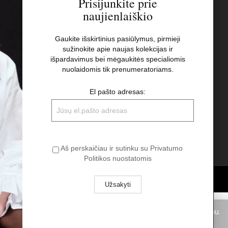
Prisijunkite prie
naujienlaiškio
s
Naujienlaiškis
Gaukite išskirtinius pasiūlymus, pirmieji
sužinokite apie naujas kolekcijas ir
El pašto adresas:
t
išpardavimus bei mėgaukitės specialiomis
nuolaidomis tik prenumeratoriams.
Aš perskaičiau ir sutinku su Privatumo
El pašto adresas:
Politikos nuostatomis
Aš perskaičiau ir sutinku su Privatumo
Politikos nuostatomis
pukus. Spausdami „Aš sutinku“ Jūs sutinkate su slapukų naudojimu.
Aš sutinku