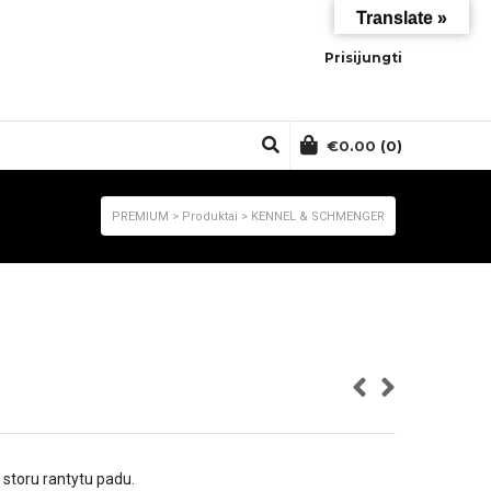
Translate »
Prisijungti
€
0.00
(0)
PREMIUM
>
Produktai
>
KENNEL & SCHMENGER
i storu rantytu padu.