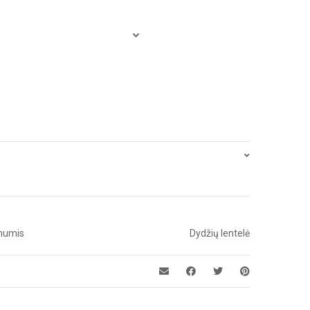
 mumis
Dydžių lentelė