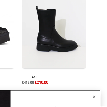
AGL
KENNEL
€
210.00
€
419.00
€
349.00
×