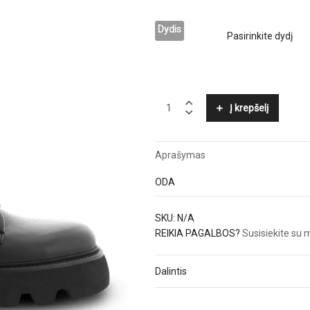
Dydis
KENNEL
Į krepšelį
&
SCHMENGER
quantity
Aprašymas
ODA
SKU:
N/A
REIKIA PAGALBOS?
Susisiekite su
Dalintis