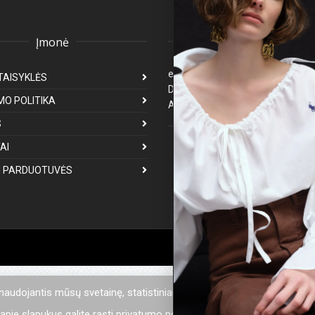
Įmonė
Klientų aptarnavima
eparduotuve@premiumfashion.l
TAISYKLĖS
Darbo laikas: I-V 8:00-17:00
MO POLITIKA
Atsakymas per 1-3 darbo dienas
S
Mus galite rasti
AI
 PARDUOTUVĖS
 naudojantis mūsų svetainę, statistiniais tikslais mes naudojame sla
pie slapukus galite rasti privatumo politikoje.
Privatumo politika