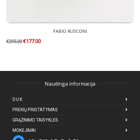
FABIO RUSCONI
€
177.00
€
295.00
Naudinga informacija
D.U.K
PREKIŲ PRISTATYMAS
GRĄŽINIMO TAISYKLĖS
MOKĖJIMAI