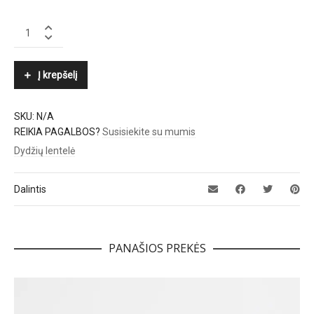
FABIO
RUSCONI
quantity
Į krepšelį
SKU:
N/A
REIKIA PAGALBOS?
Susisiekite su mumis
Dydžių lentelė
Dalintis
PANAŠIOS PREKĖS