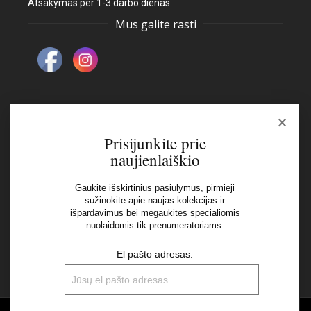
Atsakymas per 1-3 darbo dienas
Mus galite rasti
×
Naujienlaiškis
Prisijunkite prie
naujienlaiškio
El pašto adresas:
Gaukite išskirtinius pasiūlymus, pirmieji
sužinokite apie naujas kolekcijas ir
išpardavimus bei mėgaukitės specialiomis
Aš perskaičiau ir sutinku su Privatumo Politikos
nuolaidomis tik prenumeratoriams.
nuostatomis
El pašto adresas: