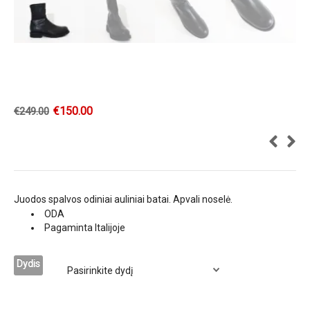
€
150.00
€
249.00
Juodos spalvos odiniai auliniai batai. Apvali noselė.
ODA
Pagaminta Italijoje
Dydis