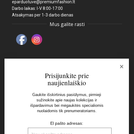
eparduotuve@premiumfashion.lt
Darbo laikas: I-V 8:00-17:00
Atsakymas per 1-3 darbo dienas
Mus galite rasti
×
Naujienlaiškis
Prisijunkite prie
naujienlaiškio
El pašto adresas:
Gaukite išskirtinius pasiūlymus, pirmieji
sužinokite apie naujas kolekcijas ir
išpardavimus bei mėgaukitės specialiomis
Aš perskaičiau ir sutinku su Privatumo Politikos
nuolaidomis tik prenumeratoriams.
nuostatomis
El pašto adresas: