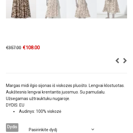
€
108.00
€
357.00
Margas midi ilgio sijonas iš viskozės pluošto. Lengvai klostuotas.
Aukštesnis lengvai krentantis juosmuo. Su pamušalu.
Užsegamas užtrauktuku nugaroje.
DYDIS: EU
Audinys: 100% viskozė
Dydis