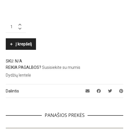
LUISA
CERANO
quantity
Į krepšelį
SKU:
N/A
REIKIA PAGALBOS?
Susisiekite su mumis
Dydžių lentelė
Dalintis
PANAŠIOS PREKĖS