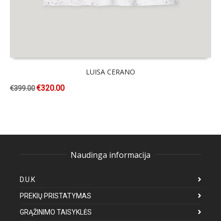
LUISA CERANO
€
320.00
€
399.00
Naudinga informacija
D.U.K
PREKIŲ PRISTATYMAS
GRĄŽINIMO TAISYKLĖS