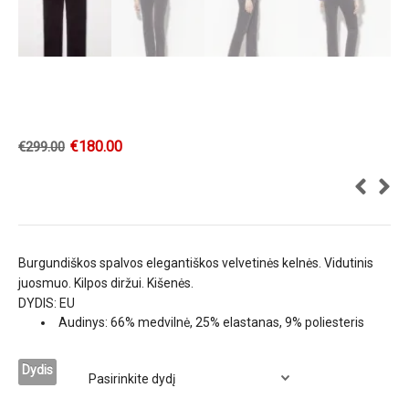
€
180.00
€
299.00
Burgundiškos spalvos elegantiškos velvetinės kelnės. Vidutinis
juosmuo. Kilpos diržui. Kišenės.
DYDIS: EU
Audinys: 66% medvilnė, 25% elastanas, 9% poliesteris
Dydis