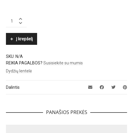
LUISA
CERANO
quantity
Į krepšelį
SKU:
N/A
REIKIA PAGALBOS?
Susisiekite su mumis
Dydžių lentelė
Dalintis
PANAŠIOS PREKĖS