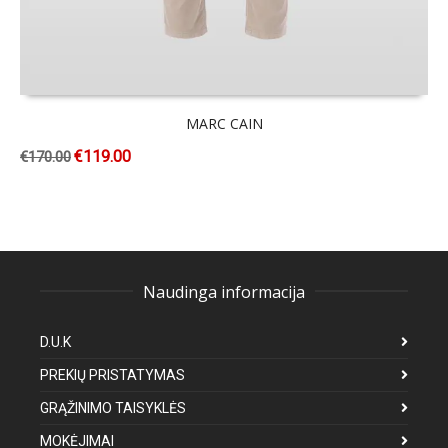
MARC CAIN
€
119.00
€
170.00
Naudinga informacija
D.U.K
PREKIŲ PRISTATYMAS
GRĄŽINIMO TAISYKLĖS
MOKĖJIMAI