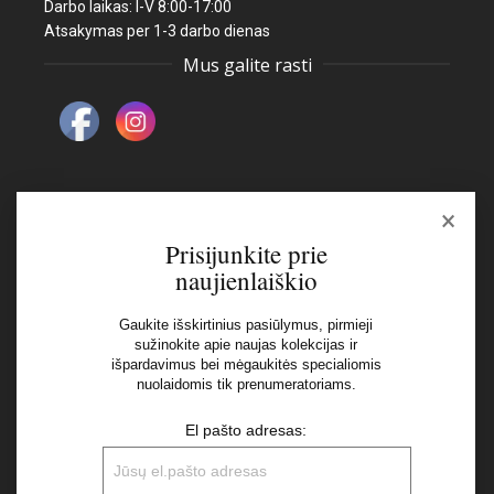
Darbo laikas: I-V 8:00-17:00
Atsakymas per 1-3 darbo dienas
Mus galite rasti
×
Naujienlaiškis
Prisijunkite prie
naujienlaiškio
El pašto adresas:
Gaukite išskirtinius pasiūlymus, pirmieji
sužinokite apie naujas kolekcijas ir
išpardavimus bei mėgaukitės specialiomis
Aš perskaičiau ir sutinku su Privatumo Politikos
nuolaidomis tik prenumeratoriams.
nuostatomis
El pašto adresas: