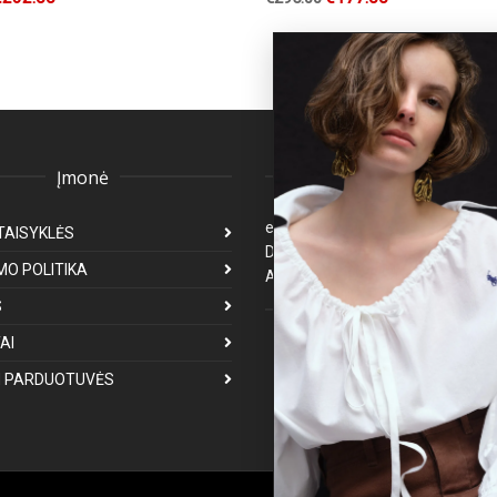
Įmonė
Klientų aptarnavima
eparduotuve@premiumfashion.l
TAISYKLĖS
Darbo laikas: I-V 8:00-17:00
MO POLITIKA
Atsakymas per 1-3 darbo dienas
S
Mus galite rasti
AI
 PARDUOTUVĖS