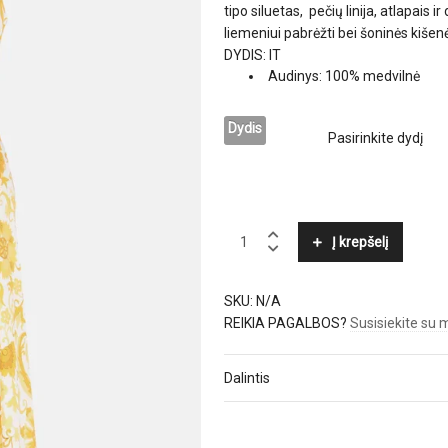
tipo siluetas, pečių linija, atlapais
liemeniui pabrėžti bei šoninės kišenė
DYDIS: IT
Audinys: 100% medvilnė
Dydis
LUISA
Į krepšelį
SPAGNOLI
quantity
SKU:
N/A
REIKIA PAGALBOS?
Susisiekite su
Dalintis