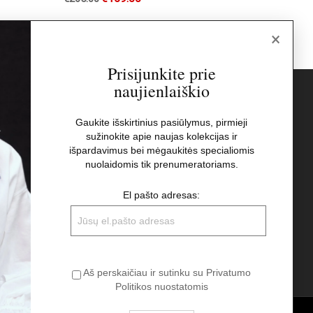
×
Prisijunkite prie
naujienlaiškio
s
Naujienlaiškis
Gaukite išskirtinius pasiūlymus, pirmieji
sužinokite apie naujas kolekcijas ir
El pašto adresas:
t
išpardavimus bei mėgaukitės specialiomis
nuolaidomis tik prenumeratoriams.
Aš perskaičiau ir sutinku su Privatumo
El pašto adresas:
Politikos nuostatomis
Aš perskaičiau ir sutinku su Privatumo
Politikos nuostatomis