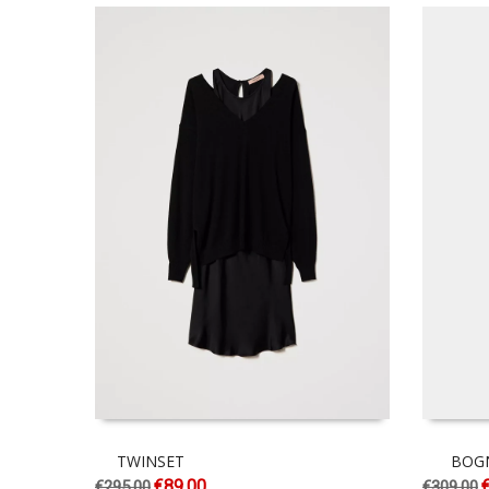
TWINSET
BOG
€
89.00
€
295.00
€
309.00