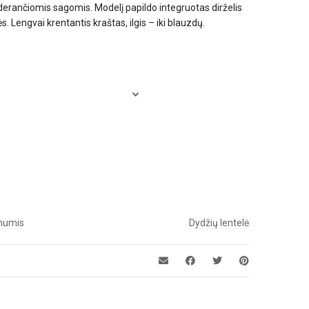
 ir derančiomis sagomis. Modelį papildo integruotas dirželis
s. Lengvai krentantis kraštas, ilgis – iki blauzdų.
 mumis
Dydžių lentelė