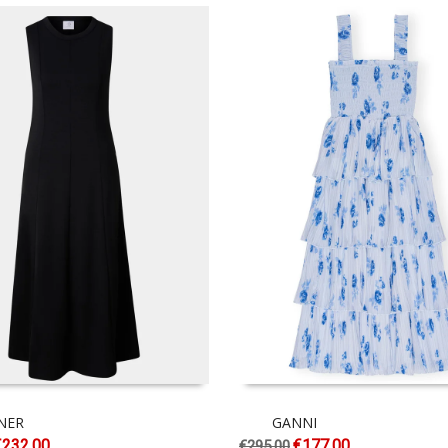
NER
GANNI
€
232.00
€
177.00
€
295.00