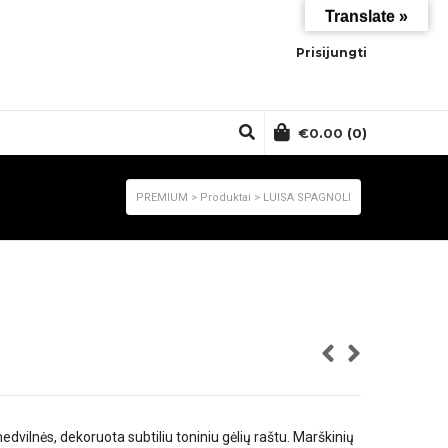
Translate »
Prisijungti
€
0.00
(0)
PREMIUM
>
Produktai
>
LUISA SPAGNOLI
edvilnės, dekoruota subtiliu toniniu gėlių raštu. Marškinių