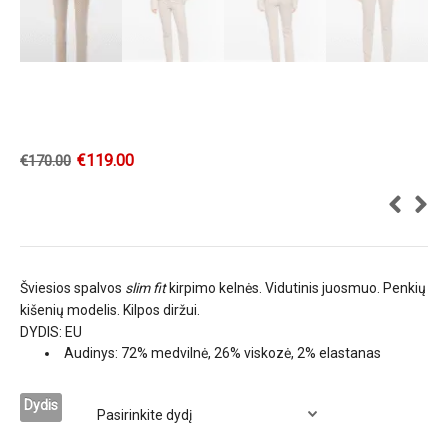
€
119.00
€
170.00
Šviesios spalvos
slim fit
kirpimo kelnės. Vidutinis juosmuo. Penkių
kišenių modelis. Kilpos diržui.
DYDIS: EU
Audinys: 72% medvilnė, 26% viskozė, 2% elastanas
Dydis