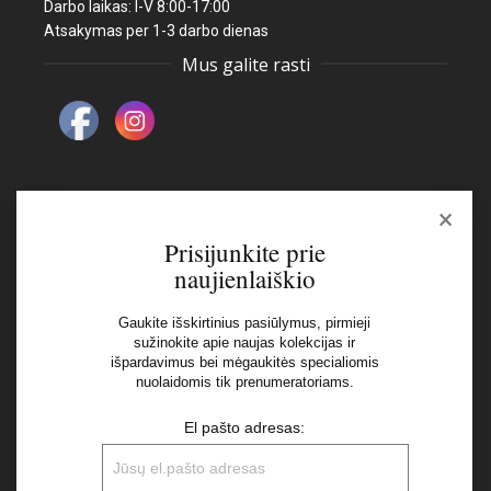
Darbo laikas: I-V 8:00-17:00
Atsakymas per 1-3 darbo dienas
Mus galite rasti
×
Naujienlaiškis
Prisijunkite prie
naujienlaiškio
El pašto adresas:
Gaukite išskirtinius pasiūlymus, pirmieji
sužinokite apie naujas kolekcijas ir
išpardavimus bei mėgaukitės specialiomis
Aš perskaičiau ir sutinku su Privatumo Politikos
nuolaidomis tik prenumeratoriams.
nuostatomis
El pašto adresas: