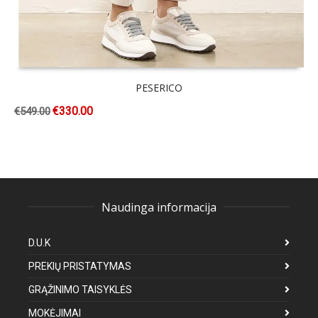
PESERICO
€
330.00
€
549.00
Naudinga informacija
D.U.K
PREKIŲ PRISTATYMAS
GRĄŽINIMO TAISYKLĖS
MOKĖJIMAI