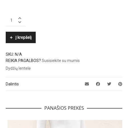
MARC
CAIN
quantity
Į krepšelį
SKU:
N/A
REIKIA PAGALBOS?
Susisiekite su mumis
Dydžių lentelė
Dalintis
PANAŠIOS PREKĖS