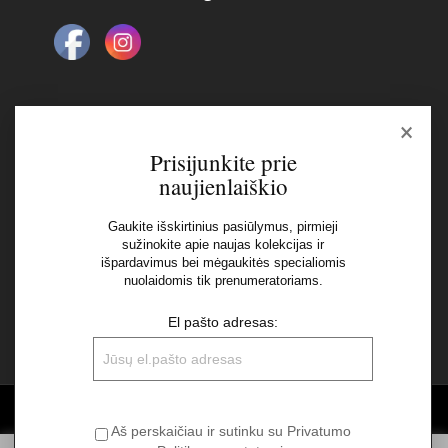
×
Naujienlaiškis
Prisijunkite prie
naujienlaiškio
El pašto adresas:
Gaukite išskirtinius pasiūlymus, pirmieji
sužinokite apie naujas kolekcijas ir
išpardavimus bei mėgaukitės specialiomis
Aš perskaičiau ir sutinku su Privatumo Politikos
nuolaidomis tik prenumeratoriams.
nuostatomis
El pašto adresas:
©2026 UAB "Sinvest fashion"
Aš perskaičiau ir sutinku su Privatumo