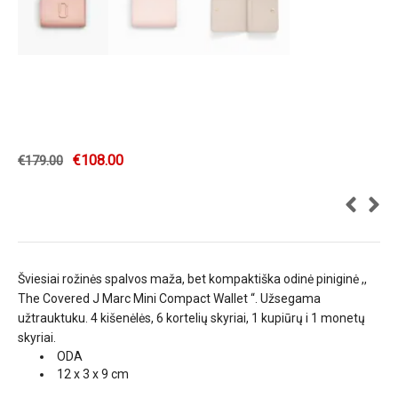
€
108.00
€
179.00
Šviesiai rožinės spalvos maža, bet kompaktiška odinė piniginė ,,
The Covered J Marc Mini Compact Wallet “. Užsegama
užtrauktuku. 4 kišenėlės, 6 kortelių skyriai, 1 kupiūrų i 1 monetų
skyriai.
ODA
12 x 3 x 9 cm