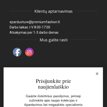
Klientų aptarnavimas
eparduotuve@premiumfashion.lt
Darbo laikas: I-V 8:00-17:00
Atsakymas per 1-3 darbo dienas
Mus galite rasti
×
Naujienlaiškis
Prisijunkite prie
naujienlaiškio
El pašto adresas:
Gaukite išskirtinius pasiūlymus, pirmieji
sužinokite apie naujas kolekcijas ir
išpardavimus bei mėgaukitės specialiomis
Aš perskaičiau ir sutinku su Privatumo Politikos