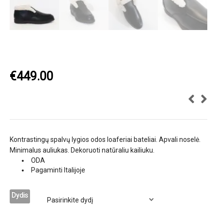
€
449.00
Kontrastingų spalvų lygios odos loaferiai bateliai. Apvali noselė.
Minimalus auliukas. Dekoruoti natūraliu kailiuku.
ODA
Pagaminti Italijoje
Dydis