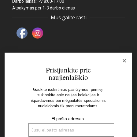
Darbo laikas: I-V 8:00-17:00
Atsakymas per 1-3 darbo dienas
Mus galite rasti
×
Naujienlaiškis
Prisijunkite prie
naujienlaiškio
El pašto adresas:
Gaukite išskirtinius pasiūlymus, pirmieji
sužinokite apie naujas kolekcijas ir
išpardavimus bei mėgaukitės specialiomis
Aš perskaičiau ir sutinku su Privatumo Politikos
nuolaidomis tik prenumeratoriams.
nuostatomis
El pašto adresas: