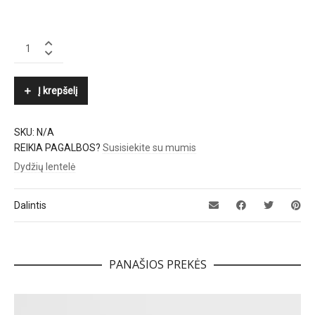
DOUCAL'S
quantity
Į krepšelį
SKU:
N/A
REIKIA PAGALBOS?
Susisiekite su mumis
Dydžių lentelė
Dalintis
PANAŠIOS PREKĖS