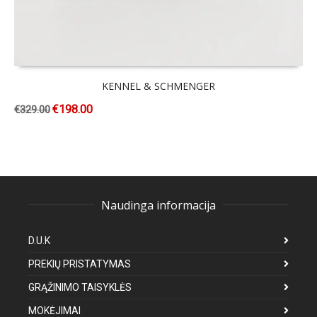
KENNEL & SCHMENGER
€
198.00
€
329.00
Naudinga informacija
D.U.K
PREKIŲ PRISTATYMAS
GRĄŽINIMO TAISYKLĖS
MOKĖJIMAI