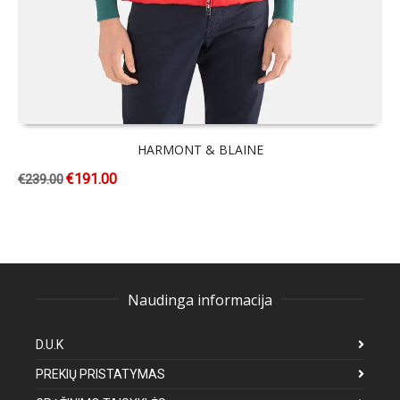
HARMONT & BLAINE
€
191.00
€
239.00
Naudinga informacija
D.U.K
PREKIŲ PRISTATYMAS