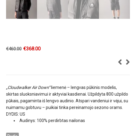
€
368.00
€
460.00
„Cloudwalker Air Down“
liemenė – lengvas pūkinis modelis,
skirtas sluoksniavimui ir aktyviai kasdienai. Užpildyta 800 užpildo
pūkais, pagaminta iš lengvo audinio. Atspari vandeniui ir vėjui, su
nuimamu gobtuvu – puikiai tinka pereinamojo sezono orams.
DYDIS: US
Audinys: 100% perdirbtas nailonas