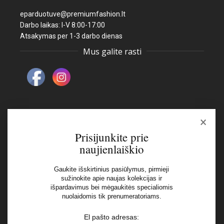
eparduotuve@premiumfashion.lt
Darbo laikas: I-V 8:00-17:00
Atsakymas per 1-3 darbo dienas
Mus galite rasti
×
Naujienlaiškis
Prisijunkite prie
naujienlaiškio
El pašto adresas:
Gaukite išskirtinius pasiūlymus, pirmieji
sužinokite apie naujas kolekcijas ir
išpardavimus bei mėgaukitės specialiomis
Aš perskaičiau ir sutinku su Privatumo Politikos
nuolaidomis tik prenumeratoriams.
nuostatomis
El pašto adresas: