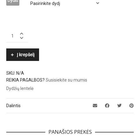
Dydis
MOOSE
KNUCKLES
quantity
Į krepšelį
SKU:
N/A
REIKIA PAGALBOS?
Susisiekite su mumis
Dydžių lentelė
Dalintis
PANAŠIOS PREKĖS