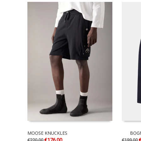
MOOSE KNUCKLES
BOG
€
176.00
€
220.00
€
199.00