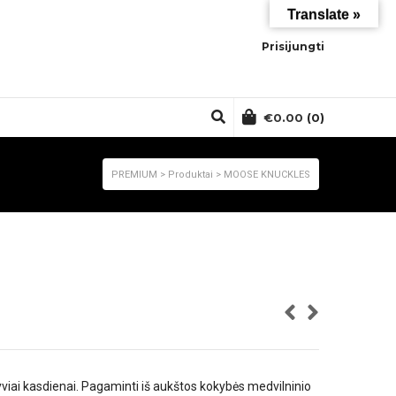
Translate »
Prisijungti
€
0.00
(0)
PREMIUM
>
Produktai
>
MOOSE KNUCKLES
yviai kasdienai. Pagaminti iš aukštos kokybės medvilninio