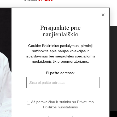
×
Prisijunkite prie
naujienlaiškio
s
Naujienlaiškis
Gaukite išskirtinius pasiūlymus, pirmieji
sužinokite apie naujas kolekcijas ir
El pašto adresas:
t
išpardavimus bei mėgaukitės specialiomis
nuolaidomis tik prenumeratoriams.
Aš perskaičiau ir sutinku su Privatumo
El pašto adresas:
Politikos nuostatomis
Aš perskaičiau ir sutinku su Privatumo
Politikos nuostatomis