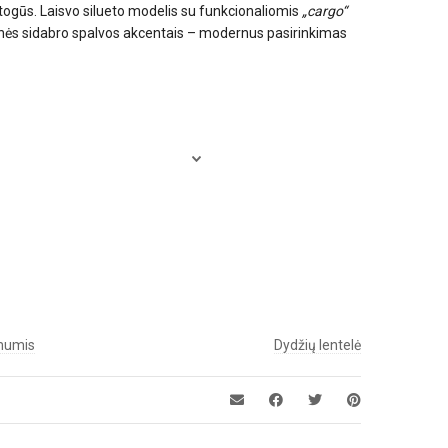
atogūs. Laisvo silueto modelis su funkcionaliomis
„cargo“
tinės sidabro spalvos akcentais – modernus pasirinkimas
 mumis
Dydžių lentelė