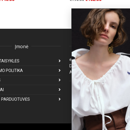
Įmonė
Klientų aptarnavima
eparduotuve@premiumfashion.l
TAISYKLĖS
Darbo laikas: I-V 8:00-17:00
MO POLITIKA
Atsakymas per 1-3 darbo dienas
S
Mus galite rasti
AI
 PARDUOTUVĖS