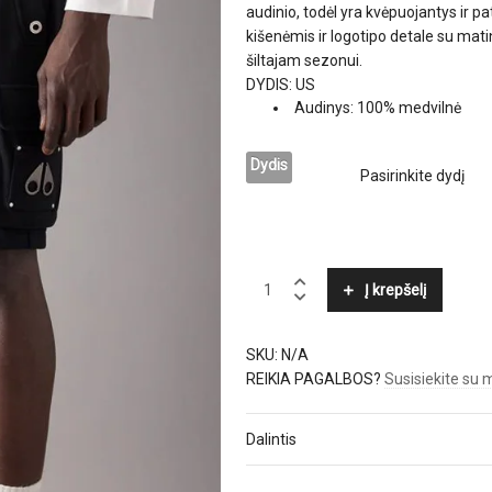
audinio, todėl yra kvėpuojantys ir p
kišenėmis ir logotipo detale su ma
šiltajam sezonui.
DYDIS: US
Audinys: 100% medvilnė
Dydis
MOOSE
Į krepšelį
KNUCKLES
quantity
SKU:
N/A
REIKIA PAGALBOS?
Susisiekite su
Dalintis