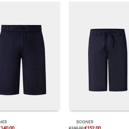
NER
BOGNER
€
140.00
€
152.00
€
190.00