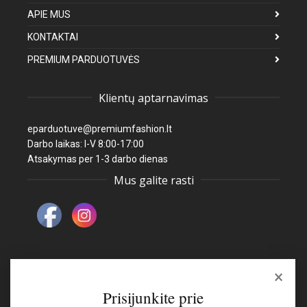
APIE MUS
KONTAKTAI
PREMIUM PARDUOTUVĖS
Klientų aptarnavimas
eparduotuve@premiumfashion.lt
Darbo laikas: I-V 8:00-17:00
Atsakymas per 1-3 darbo dienas
Mus galite rasti
×
Naujienlaiškis
Prisijunkite prie