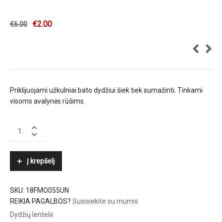
€
2.00
€
6.00
Priklijuojami užkulniai bato dydžiui šiek tiek sumažinti. Tinkami
visoms avalynės rūšims.
MOVI
quantity
Į krepšelį
SKU:
18FMO055UN
REIKIA PAGALBOS?
Susisiekite su mumis
Dydžių lentelė