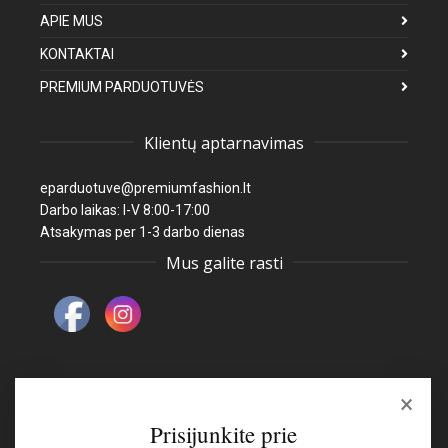
APIE MUS
KONTAKTAI
PREMIUM PARDUOTUVĖS
Klientų aptarnavimas
eparduotuve@premiumfashion.lt
Darbo laikas: I-V 8:00-17:00
Atsakymas per 1-3 darbo dienas
Mus galite rasti
×
Naujienlaiškis
Prisijunkite prie