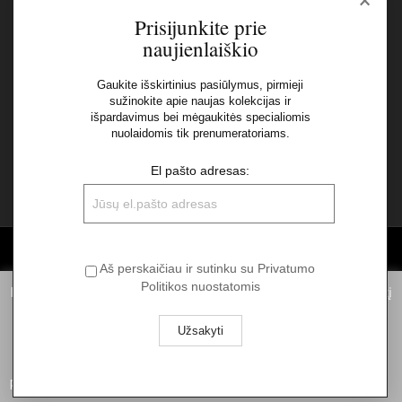
×
Naujienlaiškis
Prisijunkite prie
naujienlaiškio
El pašto adresas:
Gaukite išskirtinius pasiūlymus, pirmieji
sužinokite apie naujas kolekcijas ir
Aš perskaičiau ir sutinku su Privatumo Politikos
išpardavimus bei mėgaukitės specialiomis
nuolaidomis tik prenumeratoriams.
nuostatomis
El pašto adresas:
©2026 UAB "Sinvest fashion"
Aš perskaičiau ir sutinku su Privatumo
Politikos nuostatomis
Informuojame, kad norėdami suteikti Jums pačią geriausią patirtį
naudojantis mūsų svetainę, statistiniais tikslais mes naudojame
slapukus. Spausdami „Aš sutinku“ Jūs sutinkate su slapukų
naudojimu. Daugiau informacijos apie slapukus galite rasti
privatumo politikoje.
Privatumo politika
Aš sutinku