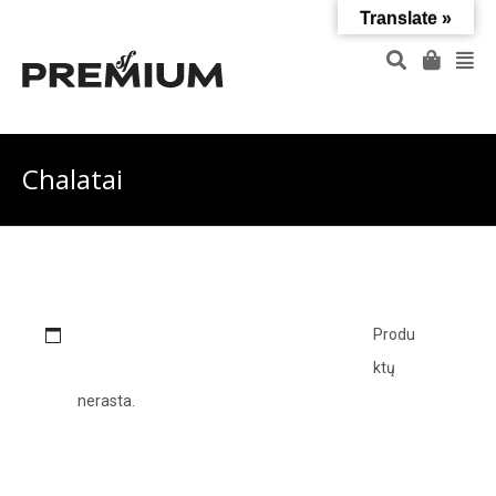
Translate »
Chalatai
Dydis
Nuolaida
Drabužiai
Produ
ktų
nerasta.