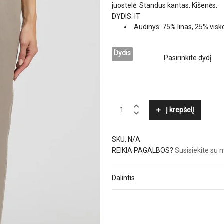
juostelė. Standus kantas. Kišenės.
DYDIS: IT
Audinys: 75% linas, 25% visk
Dydis
PESERICO
Į krepšelį
quantity
SKU:
N/A
REIKIA PAGALBOS?
Susisiekite su
Dalintis