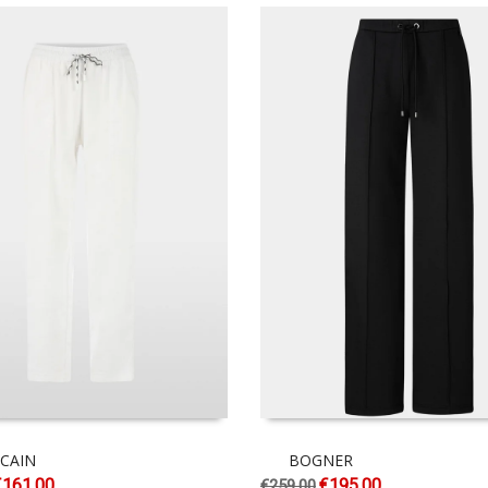
CAIN
BOGNER
€
161.00
€
195.00
€
259.00