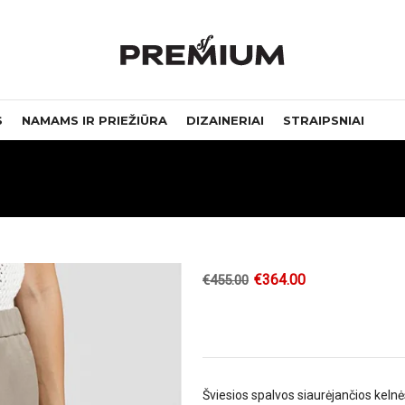
S
NAMAMS IR PRIEŽIŪRA
DIZAINERIAI
STRAIPSNIAI
€
364.00
€
455.00
Šviesios spalvos siaurėjančios kelnė