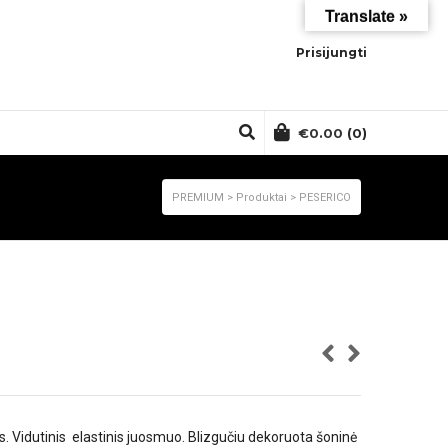
Translate »
Prisijungti
€
0.00
(0)
PREMIUM
>
Produktai
>
PESERICO
s. Vidutinis elastinis juosmuo. Blizgučiu dekoruota šoninė