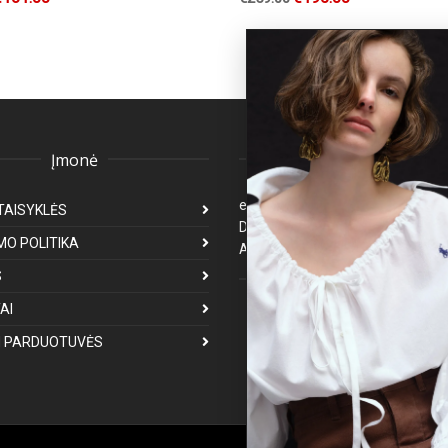
Įmonė
Klientų aptarnavima
eparduotuve@premiumfashion.l
TAISYKLĖS
Darbo laikas: I-V 8:00-17:00
MO POLITIKA
Atsakymas per 1-3 darbo dienas
S
Mus galite rasti
AI
 PARDUOTUVĖS