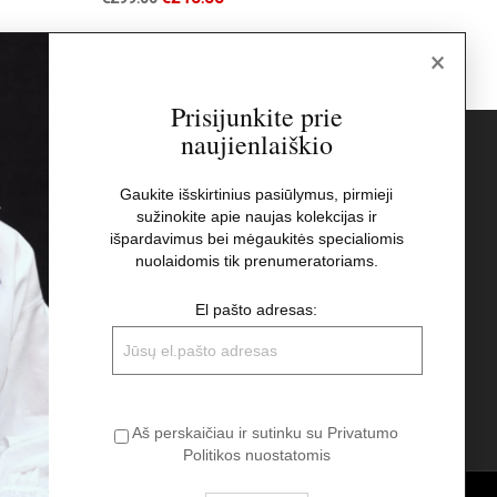
×
Prisijunkite prie
naujienlaiškio
s
Naujienlaiškis
Gaukite išskirtinius pasiūlymus, pirmieji
sužinokite apie naujas kolekcijas ir
El pašto adresas:
t
išpardavimus bei mėgaukitės specialiomis
nuolaidomis tik prenumeratoriams.
Aš perskaičiau ir sutinku su Privatumo
El pašto adresas:
Politikos nuostatomis
Aš perskaičiau ir sutinku su Privatumo
Politikos nuostatomis