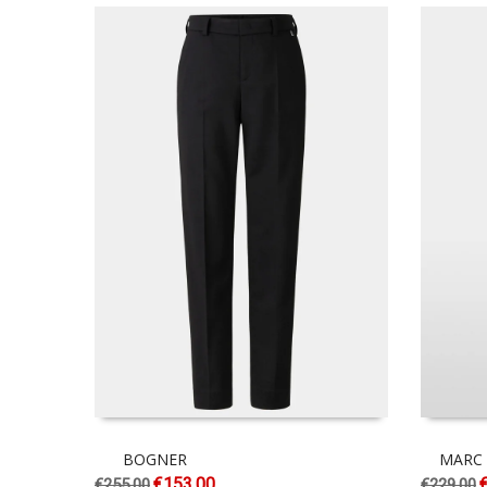
BOGNER
MARC 
€
153.00
€
255.00
€
229.00