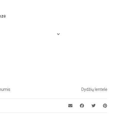
ozė
 mumis
Dydžių lentelė