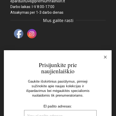
eparduotuve@premiumfashion.lt
Darbo laikas: I-V 8:00-17:00
Atsakymas per 1-3 darbo dienas
Mus galite rasti
×
Naujienlaiškis
Prisijunkite prie
naujienlaiškio
El pašto adresas:
Gaukite išskirtinius pasiūlymus, pirmieji
sužinokite apie naujas kolekcijas ir
išpardavimus bei mėgaukitės specialiomis
Aš perskaičiau ir sutinku su Privatumo Politikos
nuolaidomis tik prenumeratoriams.
nuostatomis
El pašto adresas: