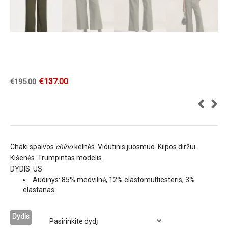
€
137.00
€
195.00
Chaki spalvos
chino
kelnės. Vidutinis juosmuo. Kilpos diržui.
Kišenės. Trumpintas modelis.
DYDIS: US
Audinys: 85% medvilnė, 12% elastomultiesteris, 3%
elastanas
Dydis