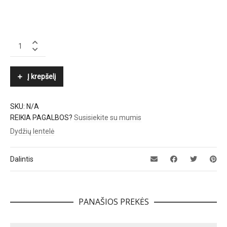
POLO
RALPH
LAUREN
quantity
Į krepšelį
SKU:
N/A
REIKIA PAGALBOS?
Susisiekite su mumis
Dydžių lentelė
Dalintis
PANAŠIOS PREKĖS