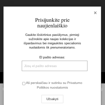
×
Naujienlaiškis
Prisijunkite prie
naujienlaiškio
El pašto adresas:
Gaukite išskirtinius pasiūlymus, pirmieji
sužinokite apie naujas kolekcijas ir
Aš perskaičiau ir sutinku su Privatumo Politikos
išpardavimus bei mėgaukitės specialiomis
nuolaidomis tik prenumeratoriams.
nuostatomis
El pašto adresas:
©2026 UAB "Sinvest fashion"
Aš perskaičiau ir sutinku su Privatumo
Politikos nuostatomis
Informuojame, kad norėdami suteikti Jums pačią geriausią patirtį
naudojantis mūsų svetainę, statistiniais tikslais mes naudojame
slapukus. Spausdami „Aš sutinku“ Jūs sutinkate su slapukų