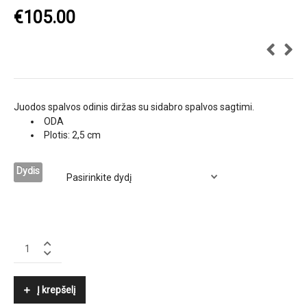
€
105.00
Juodos spalvos odinis diržas su sidabro spalvos sagtimi.
ODA
Plotis: 2,5 cm
Dydis
ROECKL
quantity
Į krepšelį