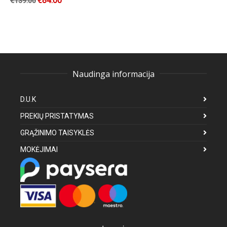
€
84.00
€
139.00
Naudinga informacija
D.U.K
PREKIŲ PRISTATYMAS
GRĄŽINIMO TAISYKLĖS
MOKĖJIMAI