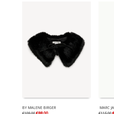
BY MALENE BIRGER
MARC J
€
88.00
€
109.00
€
115.00