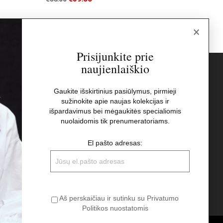
×
Prisijunkite prie
naujienlaiškio
s
Naujienlaiškis
Gaukite išskirtinius pasiūlymus, pirmieji
sužinokite apie naujas kolekcijas ir
El pašto adresas:
t
išpardavimus bei mėgaukitės specialiomis
nuolaidomis tik prenumeratoriams.
Aš perskaičiau ir sutinku su Privatumo
El pašto adresas:
Politikos nuostatomis
Aš perskaičiau ir sutinku su Privatumo
Politikos nuostatomis