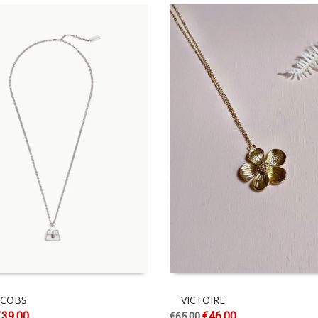
ACOBS
VICTOIRE
€
39.00
€
46.00
€
65.00