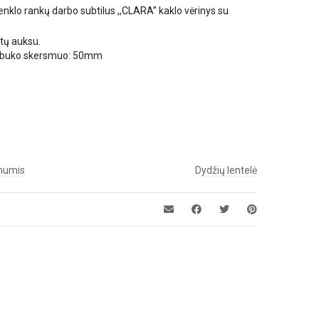
lo rankų darbo subtilus ,,CLARA” kaklo vėrinys su
tų auksu.
akabuko skersmuo: 50mm
 mumis
Dydžių lentelė