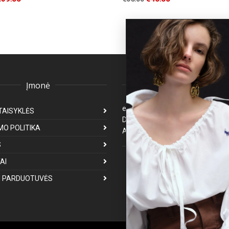
Įmonė
Klientų aptarnavima
eparduotuve@premiumfashion.l
TAISYKLĖS
Darbo laikas: I-V 8:00-17:00
MO POLITIKA
Atsakymas per 1-3 darbo dienas
S
Mus galite rasti
AI
 PARDUOTUVĖS