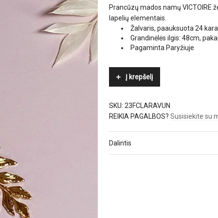
Prancūzų mados namų VICTOIRE ženk
lapelių elementais.
Žalvaris, paauksuota 24 kara
Grandinėlės ilgis: 48cm, p
Pagaminta Paryžiuje
Į krepšelį
SKU:
23FCLARAVUN
REIKIA PAGALBOS?
Susisiekite su
Dalintis