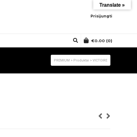
Translate »
Prisijungti
€
0.00
(0)
PREMIUM
>
Produktai
>
VICTOIRE