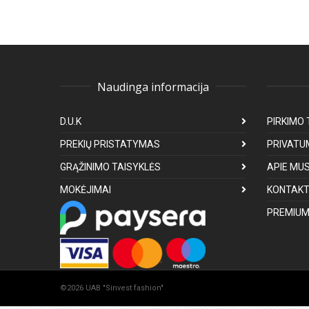
Naudinga informacija
D.U.K
PIRKIMO 
PREKIŲ PRISTATYMAS
PRIVATU
GRĄŽINIMO TAISYKLĖS
APIE MU
MOKĖJIMAI
KONTAKT
PREMIUM
©2026 UAB "Sinvest fashion"