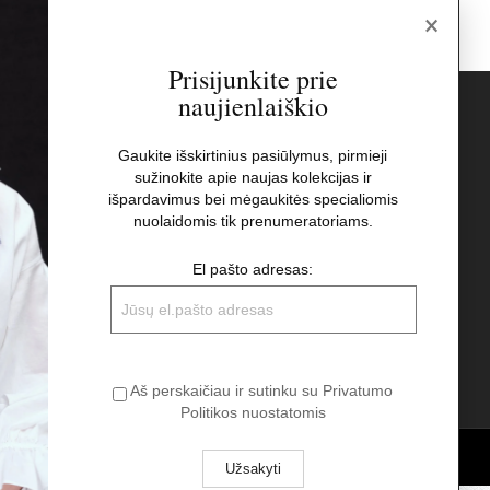
×
Prisijunkite prie
naujienlaiškio
s
Naujienlaiškis
Gaukite išskirtinius pasiūlymus, pirmieji
sužinokite apie naujas kolekcijas ir
El pašto adresas:
t
išpardavimus bei mėgaukitės specialiomis
nuolaidomis tik prenumeratoriams.
Aš perskaičiau ir sutinku su Privatumo
El pašto adresas:
Politikos nuostatomis
Aš perskaičiau ir sutinku su Privatumo
Politikos nuostatomis