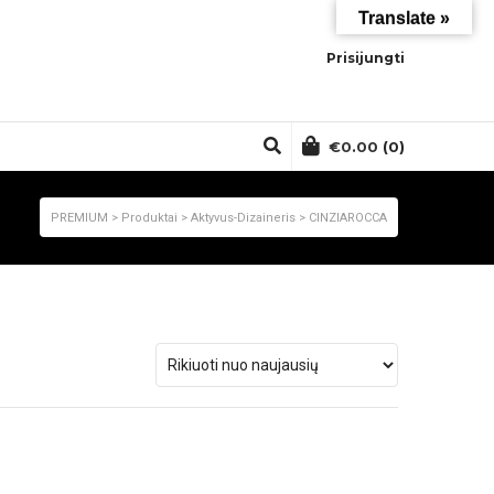
Translate »
Prisijungti
€
0.00
(0)
PREMIUM
>
Produktai
>
Aktyvus-Dizaineris
>
CINZIAROCCA