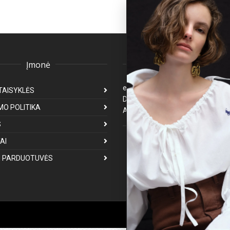
Įmonė
Klientų aptarnavima
eparduotuve@premiumfashion.l
TAISYKLĖS
Darbo laikas: I-V 8:00-17:00
MO POLITIKA
Atsakymas per 1-3 darbo dienas
S
Mus galite rasti
AI
 PARDUOTUVĖS