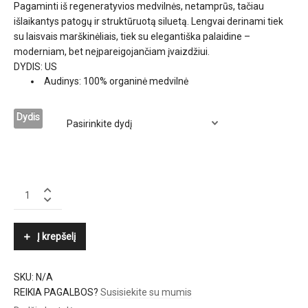
Pagaminti iš regeneratyvios medvilnės, netamprūs, tačiau
išlaikantys patogų ir struktūruotą siluetą. Lengvai derinami tiek
su laisvais marškinėliais, tiek su elegantiška palaidine –
moderniam, bet neįpareigojančiam įvaizdžiui.
DYDIS: US
Audinys: 100% organinė medvilnė
Dydis
AGOLDE
quantity
Į krepšelį
SKU:
N/A
REIKIA PAGALBOS?
Susisiekite su mumis