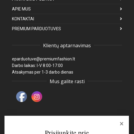
APIE MUS
KONTAKTAI
PREMIUM PARDUOTUVĖS
Klientų aptarnavimas
eparduotuve@premiumfashion.lt
Darbo laikas: I-V 8:00-17:00
Atsakymas per 1-3 darbo dienas
Mus galite rasti
×
Naujienlaiškis
Prisijunkite prie