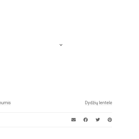
 mumis
Dydžių lentelė