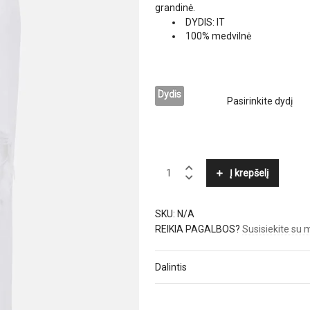
grandinė.
DYDIS: IT
100% medvilnė
Dydis
ELISABETTA
Į krepšelį
FRANCHI
quantity
SKU:
N/A
REIKIA PAGALBOS?
Susisiekite su
Dalintis