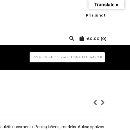
Translate »
Prisijungti
€
0.00
(0)
PREMIUM
>
Produktai
>
ELISABETTA FRANCHI
ai aukštu juosmeniu. Penkių kišenių modelis. Aukso spalvos