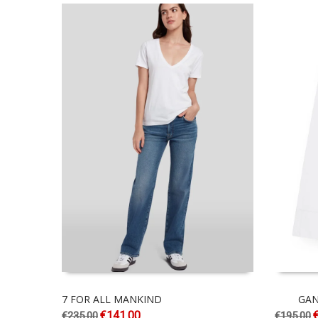
7 FOR ALL MANKIND
GAN
€
141.00
€
235.00
€
195.00