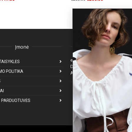
Įmonė
Klientų aptarnavima
eparduotuve@premiumfashion.l
TAISYKLĖS
Darbo laikas: I-V 8:00-17:00
MO POLITIKA
Atsakymas per 1-3 darbo dienas
S
Mus galite rasti
AI
 PARDUOTUVĖS