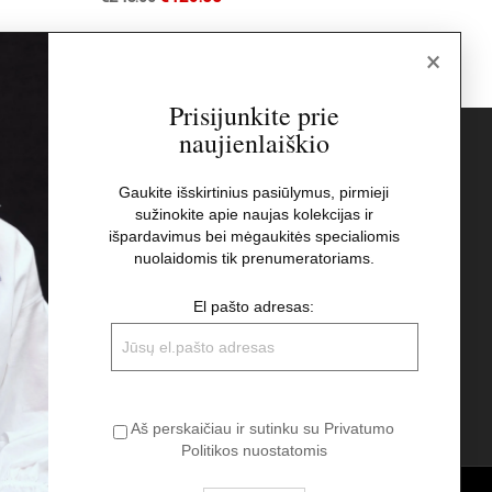
×
Prisijunkite prie
naujienlaiškio
s
Naujienlaiškis
Gaukite išskirtinius pasiūlymus, pirmieji
sužinokite apie naujas kolekcijas ir
El pašto adresas:
t
išpardavimus bei mėgaukitės specialiomis
nuolaidomis tik prenumeratoriams.
Aš perskaičiau ir sutinku su Privatumo
El pašto adresas:
Politikos nuostatomis
Aš perskaičiau ir sutinku su Privatumo
Politikos nuostatomis