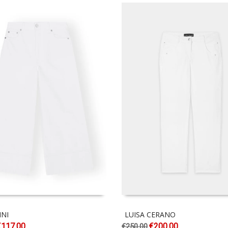
NI
LUISA CERANO
€
117.00
€
200.00
€
250.00