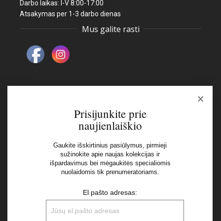
Darbo laikas: I-V 8:00-17:00
Atsakymas per 1-3 darbo dienas
Mus galite rasti
×
Naujienlaiškis
Prisijunkite prie
naujienlaiškio
El pašto adresas:
Gaukite išskirtinius pasiūlymus, pirmieji
sužinokite apie naujas kolekcijas ir
išpardavimus bei mėgaukitės specialiomis
Aš perskaičiau ir sutinku su Privatumo Politikos
nuolaidomis tik prenumeratoriams.
nuostatomis
El pašto adresas: