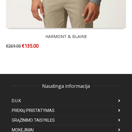
HARMONT & BLAINE
€
135.00
€
269.00
Naudinga informacija
D.U.K
PREKIŲ PRISTATYMAS
GRĄŽINIMO TAISYKLĖS
MOKĖJIMAI