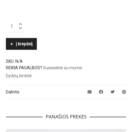
JEANNOT
quantity
Į krepšelį
SKU:
N/A
REIKIA PAGALBOS?
Susisiekite su mumis
Dydžių lentelė
Dalintis
PANAŠIOS PREKĖS