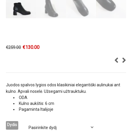
€
130.00
€
259.00
Juodos spalvos lygios odos klasikiniai elegantiški aulinukai ant
kulno. Apvali noselė. Užsegami užtrauktuku.
ODA
Kulno aukštis: 6 cm
Pagaminta Italijoje
Dydis