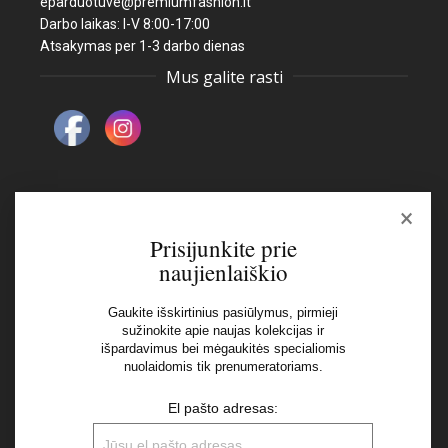
eparduotuve@premiumfashion.lt
Darbo laikas: I-V 8:00-17:00
Atsakymas per 1-3 darbo dienas
Mus galite rasti
×
Naujienlaiškis
Prisijunkite prie
naujienlaiškio
El pašto adresas:
Gaukite išskirtinius pasiūlymus, pirmieji
sužinokite apie naujas kolekcijas ir
išpardavimus bei mėgaukitės specialiomis
Aš perskaičiau ir sutinku su Privatumo Politikos
nuolaidomis tik prenumeratoriams.
nuostatomis
El pašto adresas: