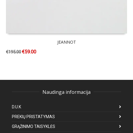
JEANNOT
€
59.00
€
195.00
Naudinga informacija
D.U.K
PREKIŲ PRISTATYMAS
GRĄŽINIMO TAISYKLĖS