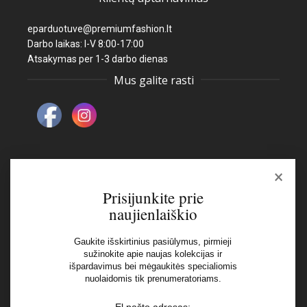
eparduotuve@premiumfashion.lt
Darbo laikas: I-V 8:00-17:00
Atsakymas per 1-3 darbo dienas
Mus galite rasti
×
Naujienlaiškis
Prisijunkite prie
naujienlaiškio
El pašto adresas:
Gaukite išskirtinius pasiūlymus, pirmieji
sužinokite apie naujas kolekcijas ir
išpardavimus bei mėgaukitės specialiomis
Aš perskaičiau ir sutinku su Privatumo Politikos
nuolaidomis tik prenumeratoriams.
nuostatomis