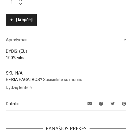
MALENE
BIRGER
quantity
Į krepšelį
Aprašymas
DYDIS: (EU)
100% vilna
SKU:
N/A
REIKIA PAGALBOS?
Susisiekite su mumis
Dydžių lentelė
Dalintis
PANAŠIOS PREKĖS