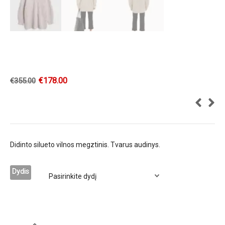
€
178.00
€
355.00
Didinto silueto vilnos megztinis. Tvarus audinys.
Dydis
BY