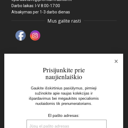
Darbo laikas: I-V 8:00-17:00
Atsakymas per 1-3 darbo dienas
Mus galite rasti
×
Naujienlaiškis
Prisijunkite prie
naujienlaiškio
El pašto adresas:
Gaukite išskirtinius pasiūlymus, pirmieji
sužinokite apie naujas kolekcijas ir
išpardavimus bei mėgaukitės specialiomis
Aš perskaičiau ir sutinku su Privatumo Politikos
nuolaidomis tik prenumeratoriams.
nuostatomis
El pašto adresas: