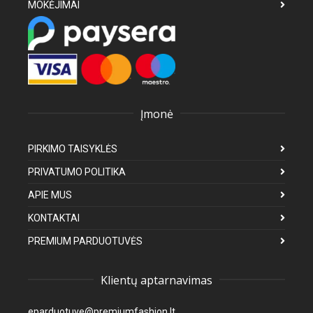
MOKĖJIMAI
Įmonė
PIRKIMO TAISYKLĖS
PRIVATUMO POLITIKA
APIE MUS
KONTAKTAI
PREMIUM PARDUOTUVĖS
Klientų aptarnavimas
eparduotuve@premiumfashion.lt