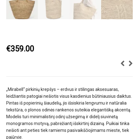
€
359.00
„Mirabell“ pirkinių krepšys – erdvus ir stilingas aksesuaras,
leidžiantis patogiai nešiotis visus kasdienius būtiniausius daiktus.
Pintas iš popierinių šiaudelių, jis išsiskiria lengvumu ir natūralia
tekstūra, o plonos odinės rankenos suteikia elegantišką akcentą.
Modelis turi minimalistinį odinį užsegimą ir didelį siuvinėtą
monogramos motyvą, pabrėžiantį išskirtinį dizainą. Puikiai tinka
nešioti ant peties tiek ramiems pasivaikščiojimams mieste, tiek
pajūryje.