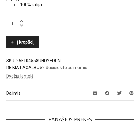
100% rafija
BY
MALENE
BIRGER
quantity
Į krepšelį
SKU:
26F104558UNDYEDUN
REIKIA PAGALBOS?
Susisiekite su mumis
Dydžių lentelė
Dalintis
PANAŠIOS PREKĖS