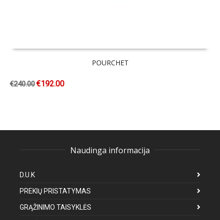
POURCHET
€
192.00
€
240.00
Naudinga informacija
D.U.K
PREKIŲ PRISTATYMAS
GRĄŽINIMO TAISYKLĖS