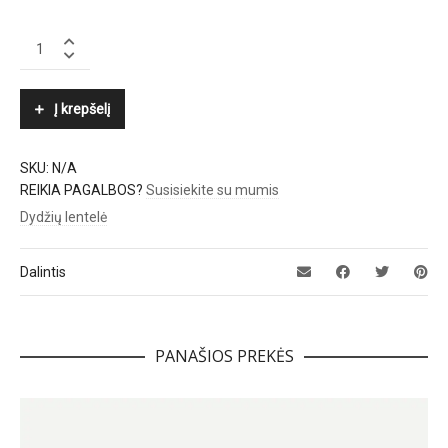
BY
MALENE
BIRGER
quantity
Į krepšelį
SKU:
N/A
REIKIA PAGALBOS?
Susisiekite su mumis
Dydžių lentelė
Dalintis
PANAŠIOS PREKĖS