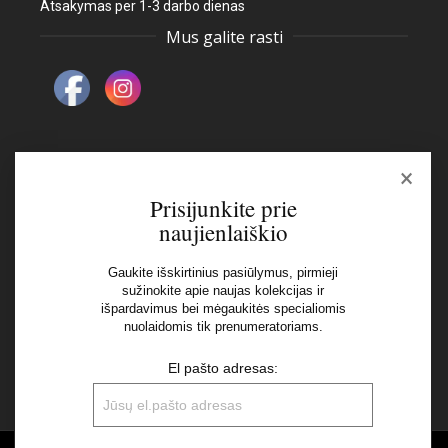
Atsakymas per 1-3 darbo dienas
Mus galite rasti
×
Naujienlaiškis
Prisijunkite prie
naujienlaiškio
El pašto adresas:
Gaukite išskirtinius pasiūlymus, pirmieji
sužinokite apie naujas kolekcijas ir
išpardavimus bei mėgaukitės specialiomis
Aš perskaičiau ir sutinku su Privatumo Politikos
nuolaidomis tik prenumeratoriams.
nuostatomis
El pašto adresas: