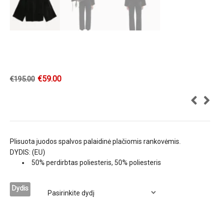
€
59.00
€
195.00
Plisuota juodos spalvos palaidinė plačiomis rankovėmis.
DYDIS: (EU)
50% perdirbtas poliesteris, 50% poliesteris
Dydis