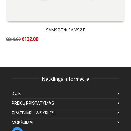
SAMSØE Φ SAMSØE
€
132.00
€
219.00
Naudinga informacija
D.U.K
PREKIŲ PRISTATYMAS
GRĄŽINIMO TAISYKLĖS
MOKĖJIMAI