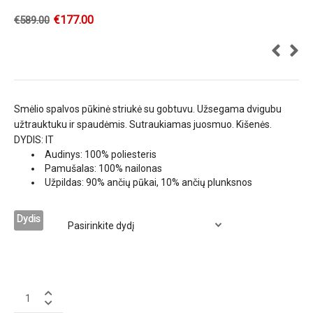
€
177.00
€
589.00
Smėlio spalvos pūkinė striukė su gobtuvu. Užsegama dvigubu
užtrauktuku ir spaudėmis. Sutraukiamas juosmuo. Kišenės.
DYDIS: IT
Audinys: 100% poliesteris
Pamušalas: 100% nailonas
Užpildas: 90% ančių pūkai, 10% ančių plunksnos
Dydis
DIEGO
M