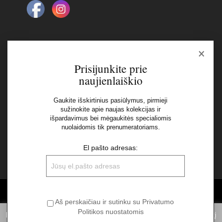
×
Naujienlaiškis
Prisijunkite prie
naujienlaiškio
El pašto adresas:
Gaukite išskirtinius pasiūlymus, pirmieji
sužinokite apie naujas kolekcijas ir
išpardavimus bei mėgaukitės specialiomis
Aš perskaičiau ir sutinku su Privatumo Politikos
nuolaidomis tik prenumeratoriams.
nuostatomis
El pašto adresas:
©2026 UAB "Sinvest fashion"
Aš perskaičiau ir sutinku su Privatumo
Politikos nuostatomis
Informuojame, kad norėdami suteikti Jums pačią geriausią patirtį