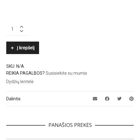
ELISABETTA
FRANCHI
quantity
Į krepšelį
SKU:
N/A
REIKIA PAGALBOS?
Susisiekite su mumis
Dydžių lentelė
Dalintis
PANAŠIOS PREKĖS