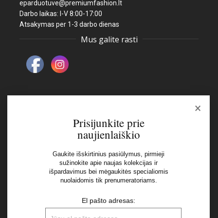
eparduotuve@premiumfashion.lt
Darbo laikas: I-V 8:00-17:00
Atsakymas per 1-3 darbo dienas
Mus galite rasti
×
Naujienlaiškis
Prisijunkite prie
naujienlaiškio
El pašto adresas:
Gaukite išskirtinius pasiūlymus, pirmieji
sužinokite apie naujas kolekcijas ir
išpardavimus bei mėgaukitės specialiomis
Aš perskaičiau ir sutinku su Privatumo Politikos
nuolaidomis tik prenumeratoriams.
nuostatomis
El pašto adresas: