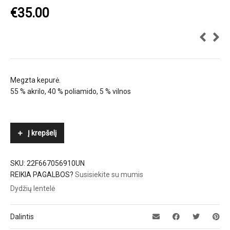
€
35.00
Megzta kepurė.
55 % akrilo, 40 % poliamido, 5 % vilnos
Į krepšelį
SKU:
22F667056910UN
REIKIA PAGALBOS?
Susisiekite su mumis
Dydžių lentelė
Dalintis