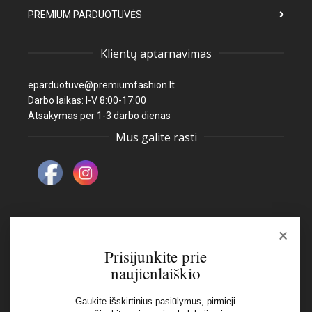
PREMIUM PARDUOTUVĖS
Klientų aptarnavimas
eparduotuve@premiumfashion.lt
Darbo laikas: I-V 8:00-17:00
Atsakymas per 1-3 darbo dienas
Mus galite rasti
×
Naujienlaiškis
Prisijunkite prie
naujienlaiškio
El pašto adresas:
Gaukite išskirtinius pasiūlymus, pirmieji