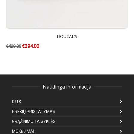
DOUCAL’S
€
294.00
€
420.00
Naudinga informacija
D.U.K
PREKIŲ PRISTATYMAS
GRĄŽINIMO TAISYKLĖS
MOKĖJIMAI