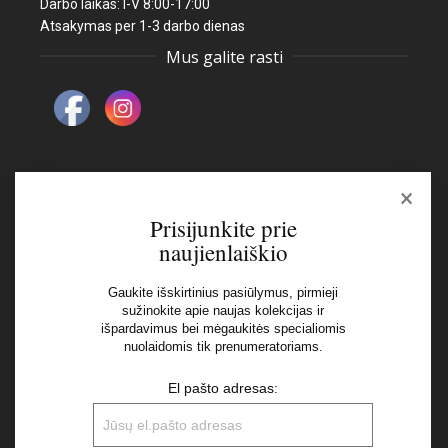
Darbo laikas: I-V 8:00-17:00
Atsakymas per 1-3 darbo dienas
Mus galite rasti
×
Naujienlaiškis
Prisijunkite prie
naujienlaiškio
El pašto adresas:
Gaukite išskirtinius pasiūlymus, pirmieji
sužinokite apie naujas kolekcijas ir
išpardavimus bei mėgaukitės specialiomis
Aš perskaičiau ir sutinku su Privatumo Politikos
nuolaidomis tik prenumeratoriams.
nuostatomis
El pašto adresas: