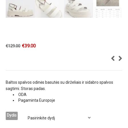
€
39.00
€
129.00
Baltos spalvos odinės basutės su dirželiais ir sidabro spalvos
sagtimi. Storas padas.
ODA
Pagaminta Europoje
Dydis